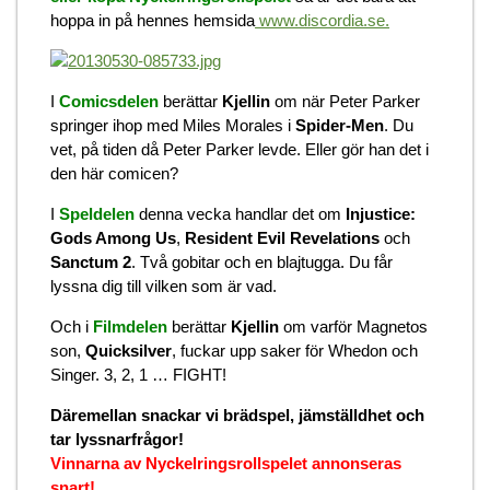
hoppa in på hennes hemsida
www.discordia.se.
I
Comicsdelen
berättar
Kjellin
om när Peter Parker
springer ihop med Miles Morales i
Spider-Men
. Du
vet, på tiden då Peter Parker levde. Eller gör han det i
den här comicen?
I
Speldelen
denna vecka handlar det om
Injustice:
Gods Among Us
,
Resident Evil Revelations
och
Sanctum 2
. Två gobitar och en blajtugga. Du får
lyssna dig till vilken som är vad.
Och i
Filmdelen
berättar
Kjellin
om varför Magnetos
son,
Quicksilver
, fuckar upp saker för Whedon och
Singer. 3, 2, 1 … FIGHT!
Däremellan snackar vi brädspel, jämställdhet och
tar lyssnarfrågor!
Vinnarna av Nyckelringsrollspelet annonseras
snart!