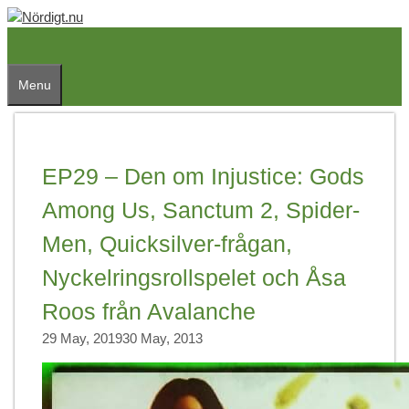
Skip
to
content
Menu
EP29 – Den om Injustice: Gods
Among Us, Sanctum 2, Spider-
Men, Quicksilver-frågan,
Nyckelringsrollspelet och Åsa
Roos från Avalanche
29 May, 2019
30 May, 2013