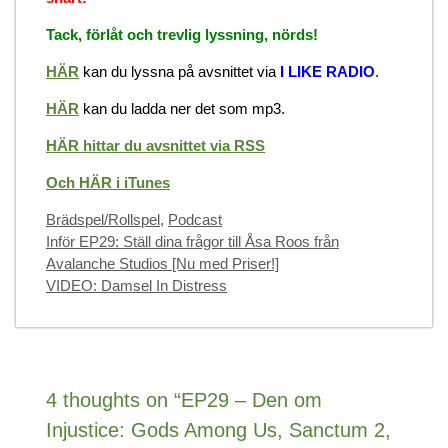
Tack, förlåt och trevlig lyssning, nörds!
HÄR
kan du lyssna på avsnittet via
I LIKE RADIO
.
HÄR
kan du ladda ner det som mp3.
HÄR hittar du avsnittet via RSS
Och HÄR i iTunes
Categories
Brädspel/Rollspel
,
Podcast
Inför EP29: Ställ dina frågor till Åsa Roos från
Avalanche Studios [Nu med Priser!]
VIDEO: Damsel In Distress
4 thoughts on “EP29 – Den om
Injustice: Gods Among Us, Sanctum 2,