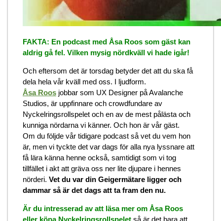
FAKTA: En podcast med Åsa Roos som gäst kan
aldrig gå fel. Vilken mysig nördkväll vi hade igår!
Och eftersom det är torsdag betyder det att du ska få
dela hela vår kväll med oss. I ljudform.
Åsa Roos
jobbar som UX Designer på Avalanche
Studios, är uppfinnare och crowdfundare av
Nyckelringsrollspelet och en av de mest pålästa och
kunniga nördarna vi känner. Och hon är vår gäst.
Om du följde vår tidigare podcast så vet du vem hon
är, men vi tyckte det var dags för alla nya lyssnare att
få lära känna henne också, samtidigt som vi tog
tillfället i akt att gräva oss ner lite djupare i hennes
nörderi.
Vet du var din Geigermätare ligger och
dammar så är det dags att ta fram den nu.
Är du intresserad av att läsa mer om Åsa Roos
eller köpa Nyckelringsrollspelet
så är det bara att