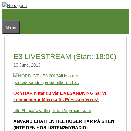
Skip
to
content
Menu
E3 LIVESTREAM (Start: 18:00)
10 June, 2013
All info om
podcastsändningarna hittar du här.
Och HÄR hittar du vår LIVESÄNDNING när vi
kommenterar Microsofts Presskonferens!
http://http://swartling.listen2myradio.com/
ANVÄND CHATTEN TILL HÖGER HÄR PÅ SITEN
(INTE DEN HOS LISTEN2MYRADIO).