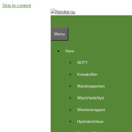
Skip to content
Menu
Hem
NOTY
Koreakollen
Mandorapporten
WästVärldsNytt
Westerosrapport
Hjulstakrönikan