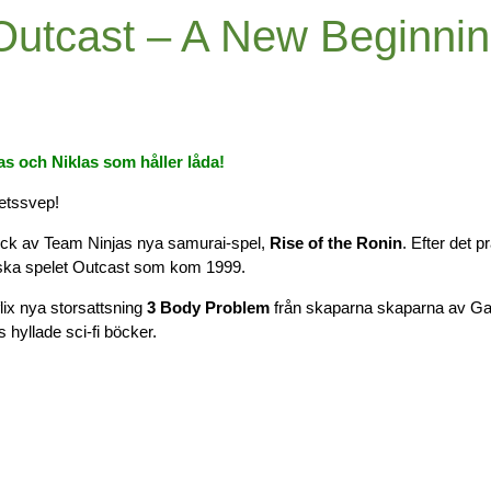
Outcast – A New Beginni
s och Niklas som håller låda!
hetssvep!
ryck av Team Ninjas nya samurai-spel,
Rise of the Ronin
. Efter det p
astiska spelet Outcast som kom 1999.
flix nya storsattsning
3 Body Problem
från skaparna skaparna av Ga
hyllade sci-fi böcker.