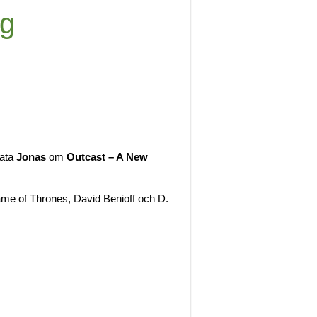
ng
rata
Jonas
om
Outcast – A New
me of Thrones, David Benioff och D.