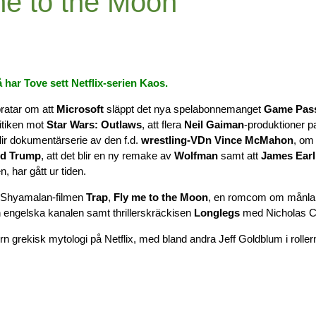
me to the Moon
 har Tove sett Netflix-serien Kaos.
ratar om att
Microsoft
släppt det nya spelabonnemanget
Game Pass
ritiken mot
Star Wars: Outlaws
, att flera
Neil Gaiman
-produktioner pau
ir dokumentärserie av den f.d.
wrestling-VDn Vince McMahon
, om
ld Trump
, att det blir en ny remake av
Wolfman
samt att
James Earl
 har gått ur tiden.
ht Shyamalan-filmen
Trap
,
Fly me to the Moon
, en romcom om månla
 engelska kanalen samt thrillerskräckisen
Longlegs
med Nicholas C
 grekisk mytologi på Netflix, med bland andra Jeff Goldblum i roller