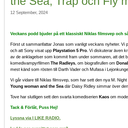
the Sea, Trap och Fly 
12 September, 2024
Veckans podd bjuder på ett klassiskt Niklas filmsvep och så
Först ut sammanfattar Jonas som vanligt veckans nyheter. Vi p
och att Sony visat upp
Playstation 5 Pro
. Vi diskuterar även k
av de anklagelser som kommit fram under sommaren, att det bl
komedivampyrfilmen
The Radleys
, om biografirullen om
Dona
mest känd som rösten till Darth Vader och Mufasa i Lejonkungen,
Vi går vidare till Niklas filmsvep, som har sett den nya M. Nig
Young woman and the Sea
där Daisy Ridley simmar över den
Tove har slutligen sett den svarta komediserien
Kaos
om modern
Tack & Förlåt, Puss Hej!
Lyssna via I LIKE RADIO.