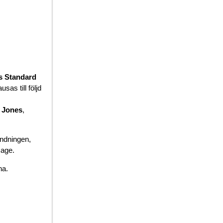
 Standard
sas till följd
 Jones
,
ndningen,
age.
na.