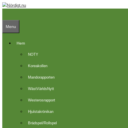
Skip
to
content
Menu
Hem
NOTY
Koreakollen
Mandorapporten
WästVärldsNytt
Westerosrapport
Hjulstakrönikan
Brädspel/Rollspel