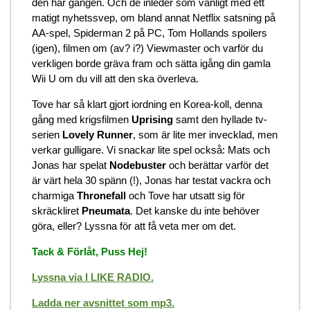
den här gången. Och de inleder som vanligt med ett
matigt nyhetssvep, om bland annat Netflix satsning på
AA-spel, Spiderman 2 på PC, Tom Hollands spoilers
(igen), filmen om (av? i?) Viewmaster och varför du
verkligen borde gräva fram och sätta igång din gamla
Wii U om du vill att den ska överleva.
Tove har så klart gjort iordning en Korea-koll, denna
gång med krigsfilmen
Uprising
samt den hyllade tv-
serien
Lovely Runner
, som är lite mer invecklad, men
verkar gulligare. Vi snackar lite spel också: Mats och
Jonas har spelat
Nodebuster
och berättar varför det
är värt hela 30 spänn (!), Jonas har testat vackra och
charmiga
Thronefall
och Tove har utsatt sig för
skräckliret
Pneumata
. Det kanske du inte behöver
göra, eller? Lyssna för att få veta mer om det.
Tack & Förlåt, Puss Hej!
Lyssna via I LIKE RADIO.
Ladda ner avsnittet som mp3.