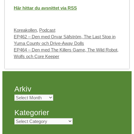
Här hittar du avsnittet via RSS
Categories
Koreakollen
,
Podcast
EP462 – Den med Orvar Säfström, The Last Stop in
Yuma County och Drive-Away Dolls
EP464 – Den med The Killers Game, The Wild Robot,
Wolfs och Core Keeper
Arkiv
Arkiv
Kategorier
Kategorier