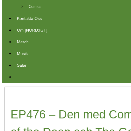
Comics
Kontakta Oss
Om [NÖRD:IGT]
Merch
Musik
Sälar
EP476 – Den med Comp