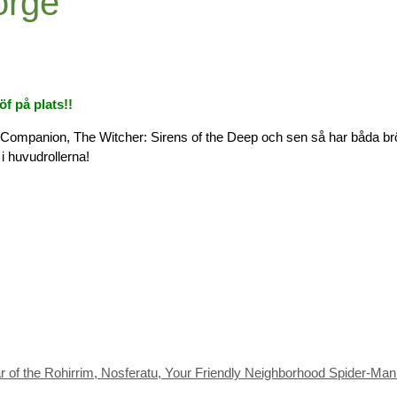
orge
f på plats!!
 om Companion, The Witcher: Sirens of the Deep och sen så har båda br
i huvudrollerna!
f the Rohirrim, Nosferatu, Your Friendly Neighborhood Spider-Man