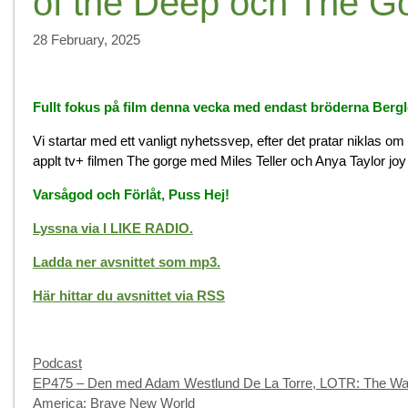
of the Deep och The G
28 February, 2025
Fullt fokus på film denna vecka med endast bröderna Berglö
Vi startar med ett vanligt nyhetssvep, efter det pratar niklas
applt tv+ filmen The gorge med Miles Teller och Anya Taylor joy 
Varsågod och Förlåt, Puss Hej!
Lyssna via I LIKE RADIO.
Ladda ner avsnittet som mp3.
Här hittar du avsnittet via RSS
Categories
Podcast
EP475 – Den med Adam Westlund De La Torre, LOTR: The War o
America: Brave New World