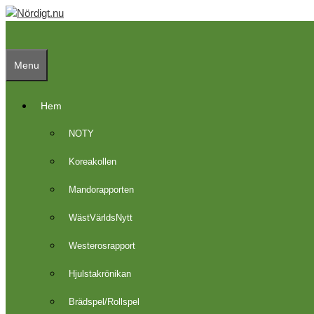
Skip
to
content
Menu
Hem
NOTY
Koreakollen
Mandorapporten
WästVärldsNytt
Westerosrapport
Hjulstakrönikan
Brädspel/Rollspel