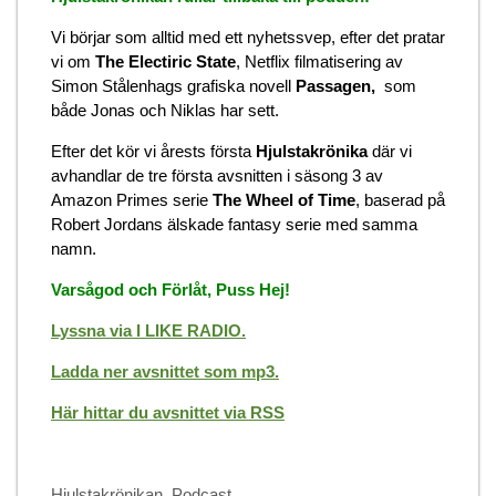
Vi börjar som alltid med ett nyhetssvep, efter det pratar
vi om
The Electiric State
, Netflix filmatisering av
Simon Stålenhags grafiska novell
Passagen,
som
både Jonas och Niklas har sett.
Efter det kör vi årests första
Hjulstakrönika
där vi
avhandlar de tre första avsnitten i säsong 3 av
Amazon Primes serie
The Wheel of Time
, baserad på
Robert Jordans älskade fantasy serie med samma
namn.
Varsågod och Förlåt, Puss Hej!
Lyssna via I LIKE RADIO.
Ladda ner avsnittet som mp3.
Här hittar du avsnittet via RSS
Categories
Hjulstakrönikan
,
Podcast