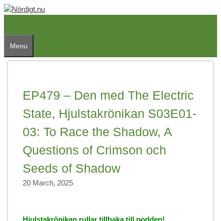
Skip
to
content
Menu
EP479 – Den med The Electric
State, Hjulstakrönikan S03E01-
03: To Race the Shadow, A
Questions of Crimson och
Seeds of Shadow
20 March, 2025
Hjulstakrönikan rullar tillbaka till podden!