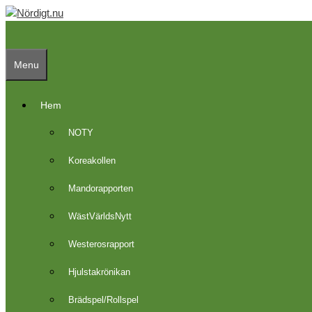
Skip
to
content
Menu
Hem
NOTY
Koreakollen
Mandorapporten
WästVärldsNytt
Westerosrapport
Hjulstakrönikan
Brädspel/Rollspel