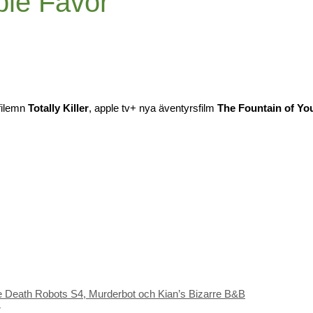
ple Favor
-filemn
Totally Killer
, apple tv+ nya äventyrsfilm
The Fountain of Yo
e Death Robots S4, Murderbot och Kian’s Bizarre B&B
r