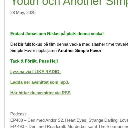
Youth och Another Sim
28 May, 2025
Endast Jonas och Niklas på plats denna vecka!
Det blir fullt fokus på film denna vecka med slasher time travel
Simple Favor uppfäljaren
Another Simple Favor
.
Tack & Förlåt, Puss Hej!
Lyssna via I LIKE RADIO.
Ladda ner avsnittet som mp3.
Här hittar du avsnittet via RSS
Categories
Podcast
EP488 – Den med Andor S2, Heart Eyes, Strange Darling, Lov
EP 490 – Den med Roadcraft, Murderbot samt The Slormance