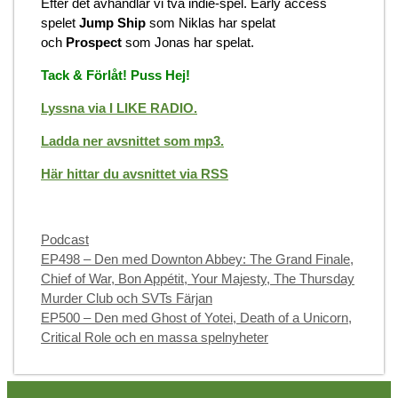
Efter det avhandlar vi två indie-spel. Early access
spelet
Jump Ship
som Niklas har spelat
och
Prospect
som Jonas har spelat.
Tack & Förlåt! Puss Hej!
Lyssna via I LIKE RADIO.
Ladda ner avsnittet som mp3.
Här hittar du avsnittet via RSS
Categories
Podcast
EP498 – Den med Downton Abbey: The Grand Finale,
Chief of War, Bon Appétit, Your Majesty, The Thursday
Murder Club och SVTs Färjan
EP500 – Den med Ghost of Yotei, Death of a Unicorn,
Critical Role och en massa spelnyheter