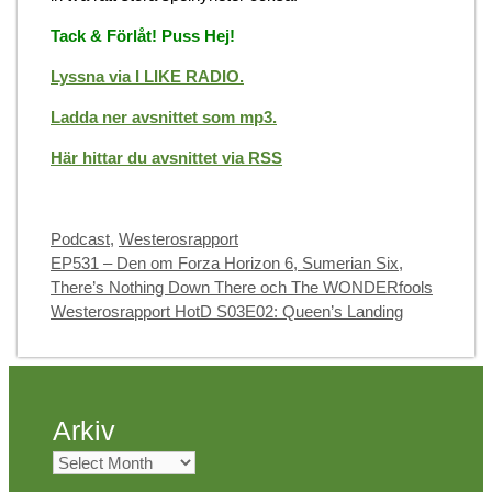
Tack & Förlåt! Puss Hej!
Lyssna via I LIKE RADIO.
Ladda ner avsnittet som mp3.
Här hittar du avsnittet via RSS
Categories
Podcast
,
Westerosrapport
EP531 – Den om Forza Horizon 6, Sumerian Six,
There’s Nothing Down There och The WONDERfools
Westerosrapport HotD S03E02: Queen’s Landing
Arkiv
Arkiv