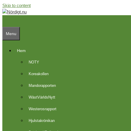
Skip to content
Menu
Hem
NOTY
Koreakollen
Mandorapporten
WästVärldsNytt
Westerosrapport
Hjulstakrönikan