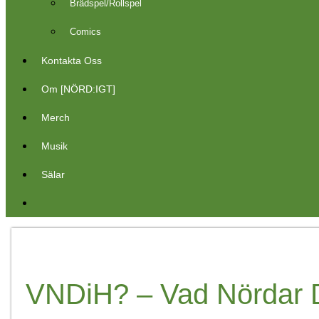
Brädspel/Rollspel
Comics
Kontakta Oss
Om [NÖRD:IGT]
Merch
Musik
Sälar
VNDiH? – Vad Nördar DU