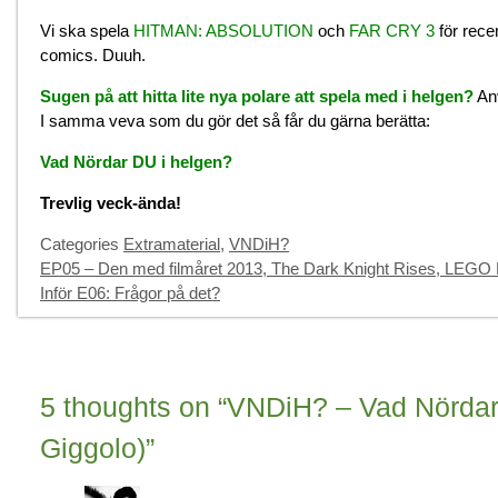
Vi ska spela
HITMAN: ABSOLUTION
och
FAR CRY 3
för rece
comics. Duuh.
Sugen på att hitta lite nya polare att spela med i helgen?
Anv
I samma veva som du gör det så får du gärna berätta:
Vad Nördar DU i helgen?
Trevlig veck-ända!
Categories
Extramaterial
,
VNDiH?
EP05 – Den med filmåret 2013, The Dark Knight Rises, LEGO 
Inför E06: Frågor på det?
5 thoughts on “VNDiH? – Vad Nördar 
Giggolo)”