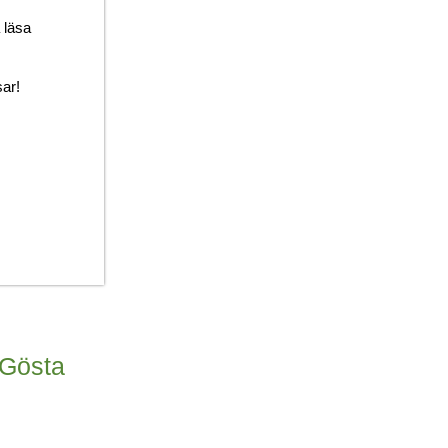
 läsa
sar!
 Gösta