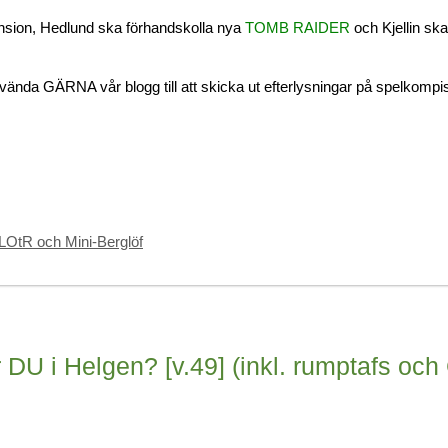
nsion, Hedlund ska förhandskolla nya
TOMB RAIDER
och Kjellin ska
ända GÄRNA vår blogg till att skicka ut efterlysningar på spelkompi
LOtR och Mini-Berglöf
DU i Helgen? [v.49] (inkl. rumptafs och