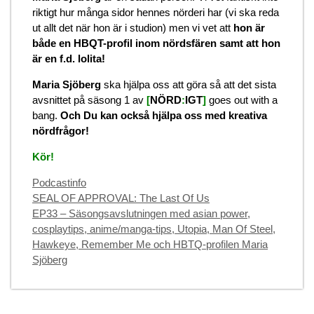
riktigt hur många sidor hennes nörderi har (vi ska reda
ut allt det när hon är i studion) men vi vet att
hon är
både en HBQT-profil inom nördsfären samt att hon
är en f.d. lolita!
Maria Sjöberg
ska hjälpa oss att göra så att det sista
avsnittet på säsong 1 av
[
NÖRD
:
IGT
]
goes out with a
bang.
Och Du kan också hjälpa oss med kreativa
nördfrågor!
Kör!
Categories
Podcastinfo
SEAL OF APPROVAL: The Last Of Us
EP33 – Säsongsavslutningen med asian power,
cosplaytips, anime/manga-tips, Utopia, Man Of Steel,
Hawkeye, Remember Me och HBTQ-profilen Maria
Sjöberg