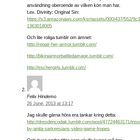
användning oberoende av vilken kön man har.
t.ex. Divinity: Original Sin:
https://s3.amazonaws.com/ksr/assets/000/437/552/9c
1363018005
Och lite roliga tumblr om ämnet:
http://repair-her-armor.tumblr.com/
http://bikiniarmorbattledamage.tumblr.com/
http://eschergirls.tumblr.com/
Felix Hindemo
26 June, 2013 at 13:17
Jag skulle gärna höra era tankar kring detta:
http://dresdencodak.tumblr.com/post/47724463171/insp
by-anita-sarkeesians-video-game-tropes