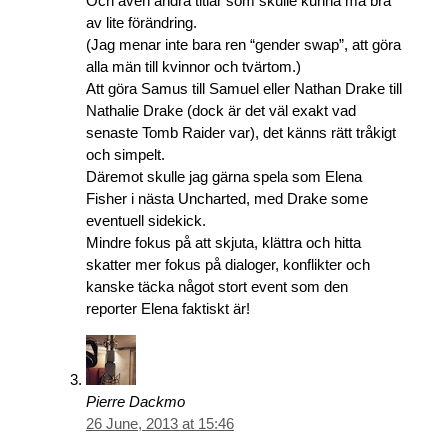
Och även andra titlar som skulle kunna må bra
av lite förändring.
(Jag menar inte bara ren “gender swap”, att göra
alla män till kvinnor och tvärtom.)
Att göra Samus till Samuel eller Nathan Drake till
Nathalie Drake (dock är det väl exakt vad
senaste Tomb Raider var), det känns rätt tråkigt
och simpelt.
Däremot skulle jag gärna spela som Elena
Fisher i nästa Uncharted, med Drake some
eventuell sidekick.
Mindre fokus på att skjuta, klättra och hitta
skatter mer fokus på dialoger, konflikter och
kanske täcka något stort event som den
reporter Elena faktiskt är!
Pierre Dackmo
26 June, 2013 at 15:46