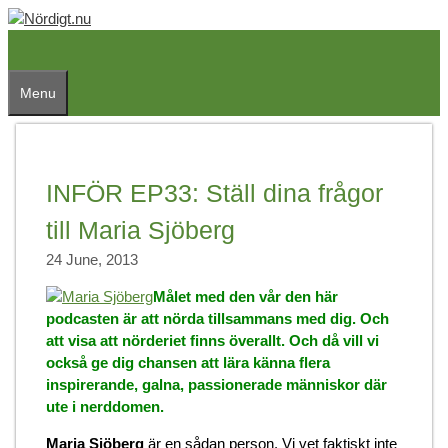
Skip
to
content
Menu
INFÖR EP33: Ställ dina frågor
till Maria Sjöberg
24 June, 2013
Målet med den vår den här
podcasten är att nörda tillsammans med dig. Och
att visa att nörderiet finns överallt. Och då vill vi
också ge dig chansen att lära känna flera
inspirerande, galna, passionerade människor där
ute i nerddomen.
Maria Sjöberg
är en sådan person. Vi vet faktiskt inte