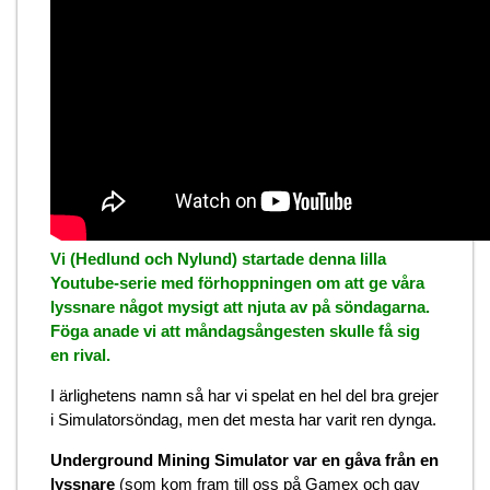
Vi (Hedlund och Nylund) startade denna lilla
Youtube-serie med förhoppningen om att ge våra
lyssnare något mysigt att njuta av på söndagarna.
Föga anade vi att måndagsångesten skulle få sig
en rival.
I ärlighetens namn så har vi spelat en hel del bra grejer
i Simulatorsöndag, men det mesta har varit ren dynga.
Underground Mining Simulator var en gåva från en
lyssnare
(som kom fram till oss på Gamex och gav