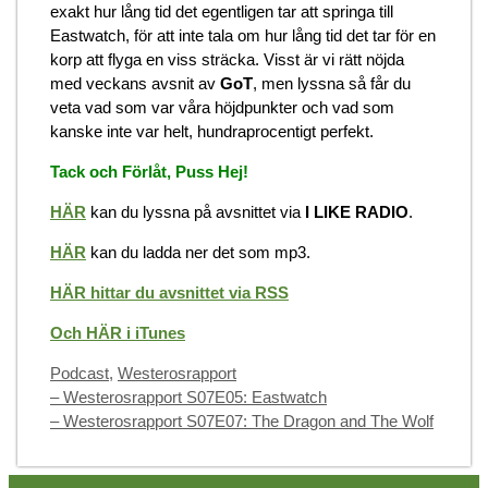
exakt hur lång tid det egentligen tar att springa till
Eastwatch, för att inte tala om hur lång tid det tar för en
korp att flyga en viss sträcka. Visst är vi rätt nöjda
med veckans avsnit av
GoT
, men lyssna så får du
veta vad som var våra höjdpunkter och vad som
kanske inte var helt, hundraprocentigt perfekt.
Tack och Förlåt, Puss Hej!
HÄR
kan du lyssna på avsnittet via
I LIKE RADIO
.
HÄR
kan du ladda ner det som mp3.
HÄR hittar du avsnittet via RSS
Och HÄR i iTunes
Categories
Podcast
,
Westerosrapport
– Westerosrapport S07E05: Eastwatch
– Westerosrapport S07E07: The Dragon and The Wolf