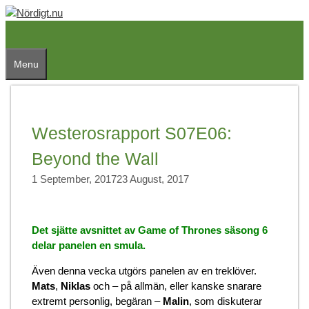
Skip
to
content
Menu
Westerosrapport S07E06:
Beyond the Wall
1 September, 2017
23 August, 2017
Det sjätte avsnittet av Game of Thrones säsong 6
delar panelen en smula.
Även denna vecka utgörs panelen av en treklöver.
Mats
,
Niklas
och – på allmän, eller kanske snarare
extremt personlig, begäran –
Malin
, som diskuterar