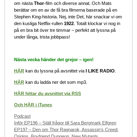
om nästa
Thor
-film och diverse annat. Och Mats
berättar om en av de få bra filmerna baserade på en
Stephen King-historia. Nej, inte Det, här snackar vi om
den kusliga Netflix-rullen
1922
. Totalt klockar vi nog in
på en bra bit över tre timmar – perfekt att lyssna på
under långa, trista jobbpass!
Nästa vecka händer det grejor – igen!
HÄR
kan du lyssna på avsnittet via
I LIKE RADIO
.
HÄR
kan du ladda ner det som mp3.
HÄR hittar du avsnittet via RSS
Och HÄR i iTunes
Categories
Podcast
Inför EP196 – Ställ frågor till Sara Bergmark Elfgren
EP197 – Den om Thor Ragnarok, Assassin’s Creed:
Origins, Boyfriend Dungeon, New Mutants,