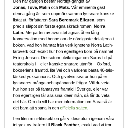
Den här gången består Nördigt-gänget av
Jonas
,
Tove, Malin
och
Mats
. Vår eminenta gäst
denna gång är, som uppmärksamma lyssnare kanske
listat ut, författaren
Sara Bergmark Elfgren
, som
precis släppt sin första egna skräckroman,
Norra
Latin
. Merparten av avsnittet ägnas åt en lång
konversation med henne om de nördigaste detaljerna i
boken, vad hon hämtat från verklighetens Norra Latin-
läroverk och exakt hur hon egentligen kom på namnet
Erling Jensen. Dessutom utvikningar om Saras tid på
teaterskola i – eller kanske snarare utanför – Oxford,
bokseriens framtid, lite Vei och världens bästa 40-tals-
läskedrycksannons. Och givetvis svarar hon på er
lyssnares många och spännande frågor. Vill du veta
hur hon ser på fantasyns framtid i Sverige, eller var
hon egentligen får alla sina idéer ifrån, så får du veta
det här. Om du vill har mer information om Sara så är
det bara att spana in den
officiella sajten
.
I en liten mini-filmsektion går vi dessutom igenom våra
intryck av trailern till
Black Panther
, exakt vad vi tror