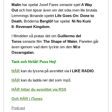
Malin
har spelat Josef Fares senaste spel
A Way
Out
och hon tipsar även om det söta men lite brutala
Lemmings liknande spelet
Life Goes On: Done to
Death.
Bröderna
Berglöf
har spelat
Ni No Kuni
II: Revenant Kingdom.
I filmdelen så pratas det om
Guillermo del
Toros
senaste film
The Shape of Water.
Panelen går
även igenom vad dem tyckte om den
90:e
Oscarsgalan.
Tack och förlåt! Puss Hej!
HÄR
kan du lyssna på avsnittet via
I LIKE RADIO
.
HÄR
kan du ladda ner det som mp3.
HÄR hittar du avsnittet via RSS
Och HÄR i iTunes
Categories
Podcast