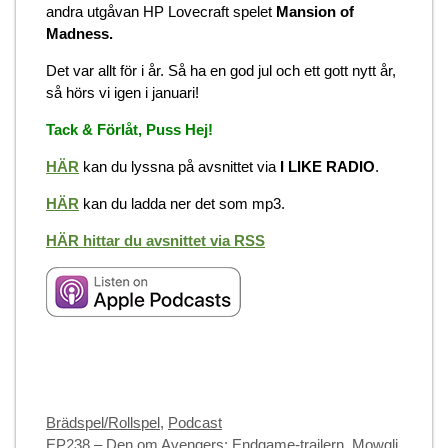
andra utgåvan HP Lovecraft spelet
Mansion of
Madness.
Det var allt för i år. Så ha en god jul och ett gott nytt år,
så hörs vi igen i januari!
Tack & Förlåt, Puss Hej!
HÄR
kan du lyssna på avsnittet via
I LIKE RADIO
.
HÄR
kan du ladda ner det som mp3.
HÄR hittar du avsnittet via RSS
Categories
Brädspel/Rollspel
,
Podcast
EP238 – Den om Avengers: Endgame-trailern, Mowgli,