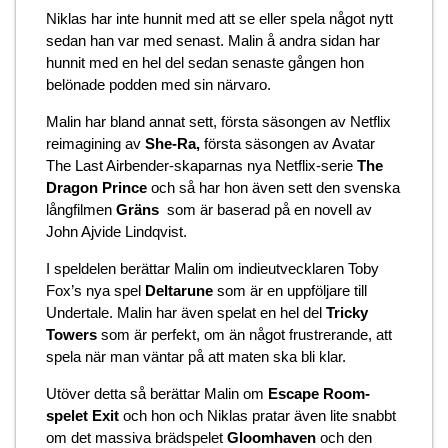
Niklas har inte hunnit med att se eller spela något nytt
sedan han var med senast. Malin å andra sidan har
hunnit med en hel del sedan senaste gången hon
belönade podden med sin närvaro.
Malin har bland annat sett, första säsongen av Netflix
reimagining av
She-Ra,
första säsongen av Avatar
The Last Airbender-skaparnas nya Netflix-serie
The
Dragon Prince
och så har hon även sett den svenska
långfilmen
Gräns
som är baserad på en novell av
John Ajvide Lindqvist.
I speldelen berättar Malin om indieutvecklaren Toby
Fox’s nya spel
Deltarune
som är en uppföljare till
Undertale. Malin har även spelat en hel del
Tricky
Towers
som är perfekt, om än något frustrerande, att
spela när man väntar på att maten ska bli klar.
Utöver detta så berättar Malin om
Escape Room-
spelet Exit
och hon och Niklas pratar även lite snabbt
om det massiva brädspelet
Gloomhaven
och den