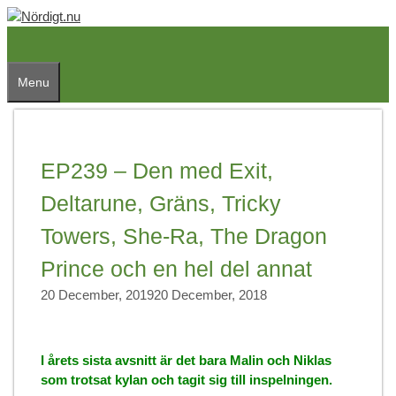
Skip
to
content
Menu
EP239 – Den med Exit,
Deltarune, Gräns, Tricky
Towers, She-Ra, The Dragon
Prince och en hel del annat
20 December, 2019
20 December, 2018
I årets sista avsnitt är det bara Malin och Niklas
som trotsat kylan och tagit sig till inspelningen.