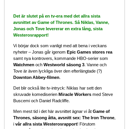
Det är slutet på en tv-era med det allra sista
avsnittet av Game of Thrones. Så Niklas, Vanne,
Jonas och Tove levererar en extra lång, sista
Westerosrapport!
Vi börjar dock som vanligt med att bena i veckans
nyheter – Jonas går igenom
Epic Games stores rea
samt nya kontrovers, kommande HBO-serier som
Watchmen
och
Westworld säsong 3
. Vanne och
Tove är även lyckliga över den efterlängtade (?)
Downton Abbey-filmen
.
Det blir också lite tv-intryck: Niklas har sett den
skruvade komediserien
Miracle Workers
med Steve
Buscemi och Daniel Radcliffe.
Men mest tid i det här avsnittet ägnar vi åt
Game of
Thrones, säsong åtta, avsnitt sex: The Iron Throne
,
i
vår allra sista Westerosrapport
! Förutom