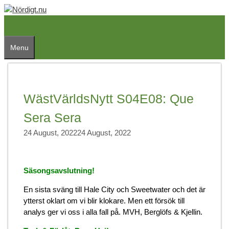
Skip
to
content
Menu
WästVärldsNytt S04E08: Que
Sera Sera
24 August, 2022
24 August, 2022
Säsongsavslutning!
En sista sväng till Hale City och Sweetwater och det är
ytterst oklart om vi blir klokare. Men ett försök till
analys ger vi oss i alla fall på. MVH, Berglöfs & Kjellin.