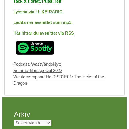
Tack & Förlåt, Puss Hej!
Lyssna via I LIKE RADIO.
Ladda ner avsnittet som mp3.
Här hittar du avsnittet via RSS
Categories
Podcast
,
WästVärldsNytt
Sommarfilmsspecial 2022
Westerosrapport HotD S01E01: The Heirs of the
Dragon
Arkiv
Arkiv