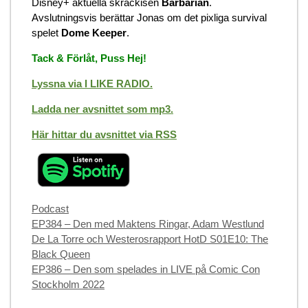
Disney+ aktuella skräckisen
Barbarian
.
Avslutningsvis berättar Jonas om det pixliga survival
spelet
Dome Keeper
.
Tack & Förlåt, Puss Hej!
Lyssna via I LIKE RADIO.
Ladda ner avsnittet som mp3.
Här hittar du avsnittet via RSS
Categories
Podcast
EP384 – Den med Maktens Ringar, Adam Westlund
De La Torre och Westerosrapport HotD S01E10: The
Black Queen
EP386 – Den som spelades in LIVE på Comic Con
Stockholm 2022