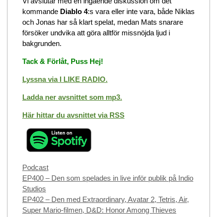
Vi avslutar med en ingående diskussion om det
kommande
Diablo 4
:s vara eller inte vara, både Niklas
och Jonas har så klart spelat, medan Mats snarare
försöker undvika att göra alltför missnöjda ljud i
bakgrunden.
Tack & Förlåt, Puss Hej!
Lyssna via I LIKE RADIO.
Ladda ner avsnittet som mp3.
Här hittar du avsnittet via RSS
Categories
Podcast
EP400 – Den som spelades in live inför publik på Indio
Studios
EP402 – Den med Extraordinary, Avatar 2, Tetris, Air,
Super Mario-filmen, D&D: Honor Among Thieves