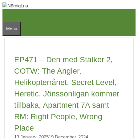
Skip
to
content
Menu
EP471 – Den med Stalker 2,
COTW: The Angler,
Helikopterrånet, Secret Level,
Heretic, Jönssonligan kommer
tillbaka, Apartment 7A samt
RM: Right People, Wrong
Place
13 January, 2025
19 December, 2024