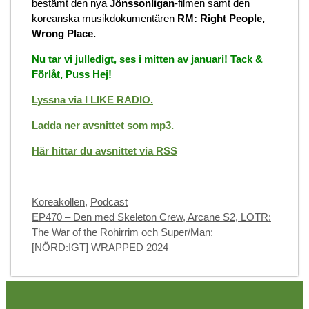
bestämt den nya
Jönssonligan
-filmen samt den
koreanska musikdokumentären
RM: Right People,
Wrong Place.
Nu tar vi julledigt, ses i mitten av januari! Tack &
Förlåt, Puss Hej!
Lyssna via I LIKE RADIO.
Ladda ner avsnittet som mp3.
Här hittar du avsnittet via RSS
Categories
Koreakollen
,
Podcast
EP470 – Den med Skeleton Crew, Arcane S2, LOTR:
The War of the Rohirrim och Super/Man:
[NÖRD:IGT] WRAPPED 2024