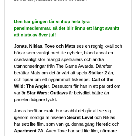
Den här gången får vi ihop hela fyra
panelmedlemmar, så det blir ännu ett långt avsnitt
att njuta av över jul!
Jonas
,
Niklas
,
Tove och Mats
ses en regnig kväll och
börjar som vanligt med lite nyheter, bland annat en
osedvanligt stor mängd speltrailers och andra
utannonseringar från The Game Awards. Därefter
berättar Mats om det är värt att spela
Stalker 2
än,
och tipsar om ett nygammalt fiskespel:
Call of the
Wild: The Angler
. Dessutom får han in ett par ord om
varför
Star Wars: Outlaws
är betydligt bättre än
panelen tidigare tyckt.
Jonas berättar exakt hur snabbt det går att se sig
igenom nördiga miniserien
Secret Level
och Niklas
har sett lite film, som vanligt, denna gång
Heretic
och
Apartment 7A
. Även Tove har sett lite film, närmare