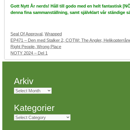
Gott Nytt År nerds! Håll till godo med en helt fantastisk [
denna fina sammanställning, samt självklart vår ständige sä
Categories
Seal Of Approval
,
Wrapped
EP471 – Den med Stalker 2, COTW: The Angler, Helikopterrånet
Right People, Wrong Place
NOTY 2024 – Del 1
Arkiv
Arkiv
Kategorier
Kategorier