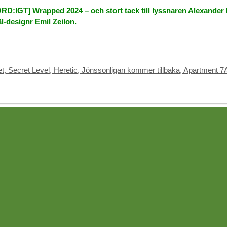
NÖRD:IGT] Wrapped 2024 – och stort tack till lyssnaren Alexander
l-designr Emil Zeilon.
, Secret Level, Heretic, Jönssonligan kommer tillbaka, Apartment 