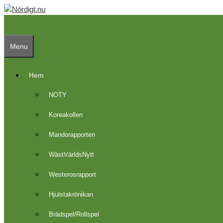
Skip
to
content
Menu
Hem
NOTY
Koreakollen
Mandorapporten
WästVärldsNytt
Westerosrapport
Hjulstakrönikan
Brädspel/Rollspel