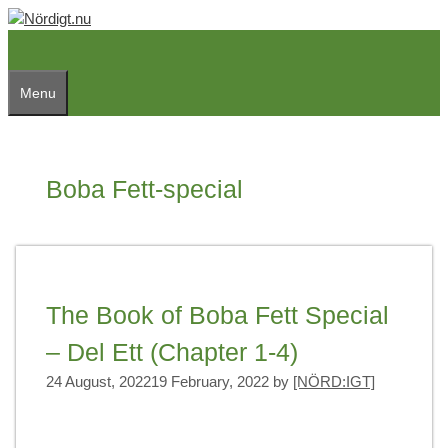
Skip
to
content
Menu
Boba Fett-special
The Book of Boba Fett Special
– Del Ett (Chapter 1-4)
24 August, 2022
19 February, 2022
by
[NÖRD:IGT]