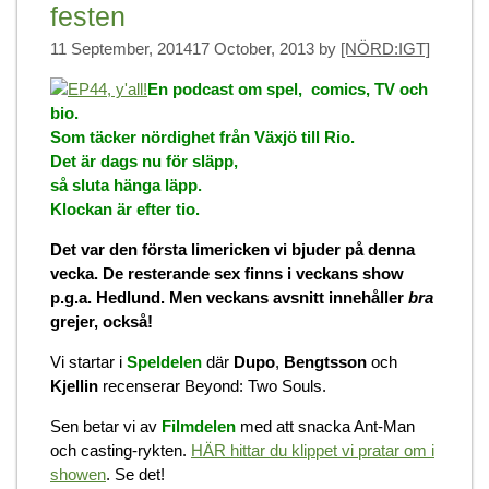
festen
11 September, 2014
17 October, 2013
by
[NÖRD:IGT]
En podcast om spel, comics, TV och
bio.
Som täcker nördighet från Växjö till Rio.
Det är dags nu för släpp,
så sluta hänga läpp.
Klockan är efter tio.
Det var den första limericken vi bjuder på denna
vecka. De resterande sex finns i veckans show
p.g.a. Hedlund. Men veckans avsnitt innehåller
bra
grejer, också!
Vi startar i
Speldelen
där
Dupo
,
Bengtsson
och
Kjellin
recenserar Beyond: Two Souls.
Sen betar vi av
Filmdelen
med att snacka Ant-Man
och casting-rykten.
HÄR hittar du klippet vi pratar om i
showen
. Se det!