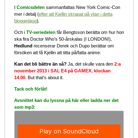
I
Comicsdelen
sammanfattas New York Comic-Con
mer i detalj (
efter att Kjellin skrapat på ytan i detta
blogginlägg
).
Och i
TV-seriedelen
får Bengtsson berätta om hur hon
ska fira Doctor Who’s 50-årskalas (I LONDON!),
Hedlund
recenserar Derek och Dupo berättar om
försöken att få Kjellin att titta på/fatta anime.
Kan det bli bättre än så?
Ja, det skulle vara den
2:a
november 2013 i SAL E4 på GAMEX, klockan
14.00
. But that’s about it.
Tack och förlåt!
Avsnittet kan du lyssna på här eller ladda ner det
som mp3: