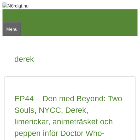
Skip
to
content
Menu
derek
EP44 – Den med Beyond: Two
Souls, NYCC, Derek,
limerickar, animeträsket och
peppen inför Doctor Who-