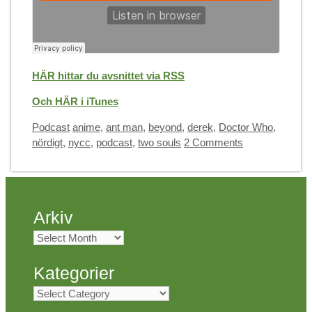
HÄR hittar du avsnittet via RSS
Och HÄR i iTunes
Categories
Tags
Podcast
anime
,
ant man
,
beyond
,
derek
,
Doctor Who
,
nördigt
,
nycc
,
podcast
,
two souls
2 Comments
Arkiv
Arkiv
Kategorier
Kategorier