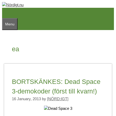
Skip
to
content
Menu
ea
BORTSKÄNKES: Dead Space
3-demokoder (först till kvarn!)
16 January, 2013
by
[NÖRD:IGT]