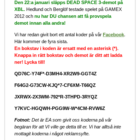
Den 22:a januari släpps DEAD SPACE 3-demot på
XBL.
Hedlund och Berglöf testade spelet på GAMEX
2012 och
nu har DU chansen att få provspela
demot innan alla andra!
Vi har redan givit bort ett antal koder på vår
Facebook
.
Här kommer de fyra sista.
En bokstav i koden är ersatt med en asterisk (*).
Knappa in rätt bokstav och demot är ditt att ladda
ner! Lycka till!
QD76C-Y74F*-D3MH4-XR2W9-GGT4Z
F64G2-G73CW-KJQ*7-CF6XM-T66QZ
JXRWX-2X3WM-792*R-3THPD-3RYQZ
Y7KVC-HGQWH-PGG9W-W*4CM-RVW6Z
Fotnot:
Det är EA som givit oss koderna på vår
begäran för att VI ville ge detta till er. Vi har alltså inte
mottagit koderna i något reklamsyfte.