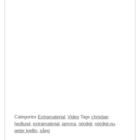
Categories
Extramaterial
,
Video
Tags
christian
hedlund
,
extramaterial
,
jamma
,
nördigt
,
nördigt.nu
,
peter kjellin
,
sång