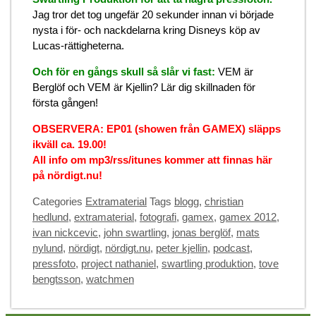
Jag tror det tog ungefär 20 sekunder innan vi började
nysta i för- och nackdelarna kring Disneys köp av
Lucas-rättigheterna.
Och för en gångs skull så slår vi fast:
VEM är
Berglöf och VEM är Kjellin? Lär dig skillnaden för
första gången!
OBSERVERA: EP01 (showen från GAMEX) släpps
ikväll ca. 19.00!
All info om mp3/rss/itunes kommer att finnas här
på nördigt.nu!
Categories
Extramaterial
Tags
blogg
,
christian
hedlund
,
extramaterial
,
fotografi
,
gamex
,
gamex 2012
,
ivan nickcevic
,
john swartling
,
jonas berglöf
,
mats
nylund
,
nördigt
,
nördigt.nu
,
peter kjellin
,
podcast
,
pressfoto
,
project nathaniel
,
swartling produktion
,
tove
bengtsson
,
watchmen