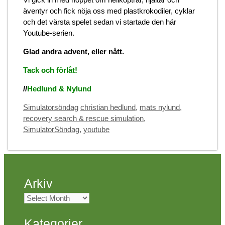
äventyr och fick nöja oss med plastkrokodiler, cyklar
och det värsta spelet sedan vi startade den här
Youtube-serien.
Glad andra advent, eller nått.
Tack och förlåt!
//
Hedlund & Nylund
Categories
Tags
Simulatorsöndag
christian hedlund
,
mats nylund
,
recovery search & rescue simulation
,
SimulatorSöndag
,
youtube
Arkiv
Arkiv
Kategorier