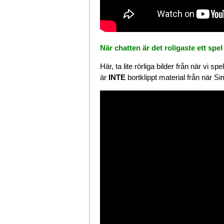
När chatten är det roligaste ett spel
Här, ta lite rörliga bilder från när vi 
är
INTE
bortklippt material från när 