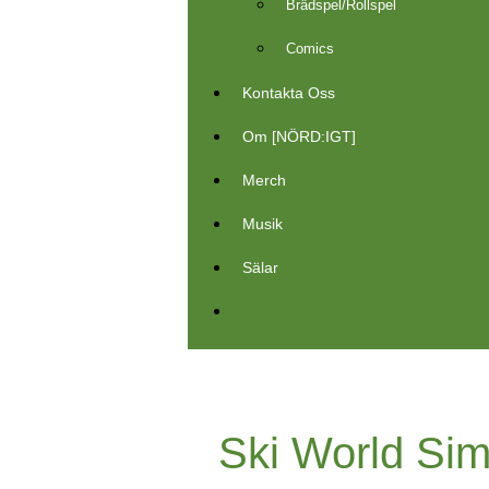
Brädspel/Rollspel
Comics
Kontakta Oss
Om [NÖRD:IGT]
Merch
Musik
Sälar
Ski World Sim