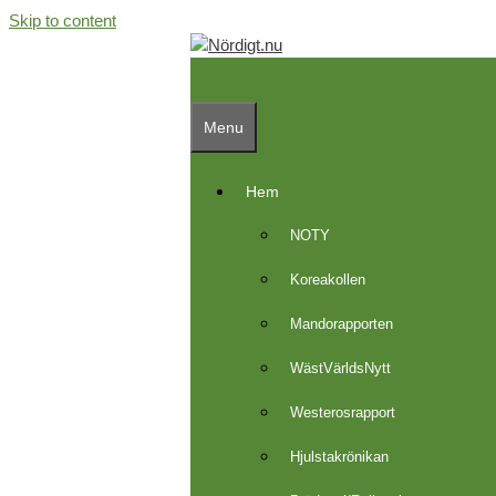
Skip to content
Menu
Hem
NOTY
Koreakollen
Mandorapporten
WästVärldsNytt
Westerosrapport
Hjulstakrönikan