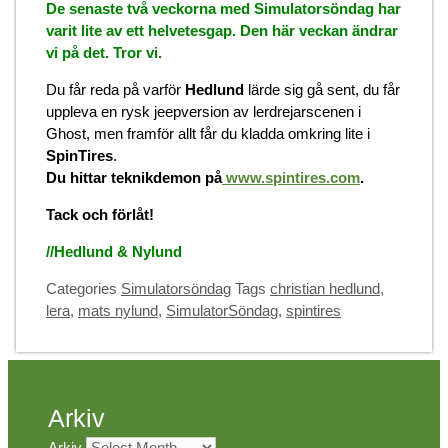
De senaste två veckorna med Simulatorsöndag har
varit lite av ett helvetesgap. Den här veckan ändrar
vi på det. Tror vi.
Du får reda på varför
Hedlund
lärde sig gå sent, du får
uppleva en rysk jeepversion av lerdrejarscenen i
Ghost, men framför allt får du kladda omkring lite i
SpinTires
.
Du hittar teknikdemon på
www.spintires.com
.
Tack och förlåt!
//Hedlund & Nylund
Categories
Simulatorsöndag
Tags
christian hedlund
,
lera
,
mats nylund
,
SimulatorSöndag
,
spintires
Arkiv
Arkiv