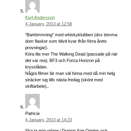
Kurt Andersson
4 January, 2013 at 12:58
“Bartömmning” med whiskyklubben (dvs tömma
dom flaskor som blivit kvar ifrån förra årets
provningar).
Köra lite mer The Walking Dead (passade på när
det var rea), BF3 och Forza Horizon på
krysslådan.
Några filmer lär man väl hinna med då min helg
sträcker sig tills nästa fredag (skönt med
skiftarbete)..
Patricia
4 January, 2013 at 14:23
Ska ta mig vidare i Dragon Age Origins och