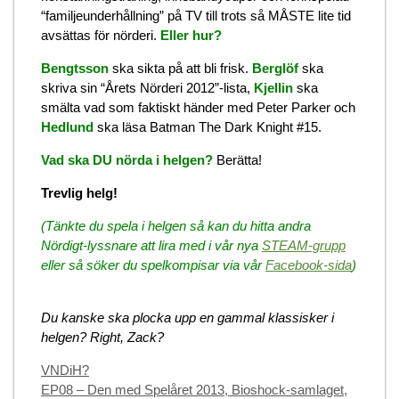
“familjeunderhållning” på TV till trots så MÅSTE lite tid
avsättas för nörderi.
Eller hur?
Bengtsson
ska sikta på att bli frisk.
Berglöf
ska
skriva sin “Årets Nörderi 2012”-lista,
Kjellin
ska
smälta vad som faktiskt händer med Peter Parker och
Hedlund
ska läsa Batman The Dark Knight #15.
Vad ska DU nörda i helgen?
Berätta!
Trevlig helg!
(Tänkte du spela i helgen så kan du hitta andra
Nördigt-lyssnare att lira med i vår nya
STEAM-grupp
eller så söker du spelkompisar via vår
Facebook-sida
)
Du kanske ska plocka upp en gammal klassisker i
helgen? Right, Zack?
Categories
VNDiH?
EP08 – Den med Spelåret 2013, Bioshock-samlaget,