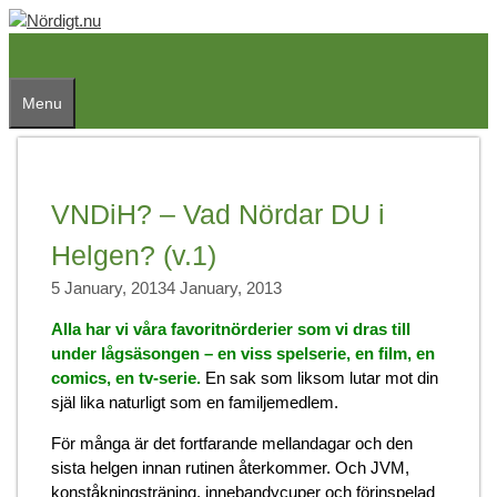
Skip
to
content
Menu
VNDiH? – Vad Nördar DU i
Helgen? (v.1)
5 January, 2013
4 January, 2013
Alla har vi våra favoritnörderier som vi dras till
under lågsäsongen – en viss spelserie, en film, en
comics, en tv-serie.
En sak som liksom lutar mot din
själ lika naturligt som en familjemedlem.
För många är det fortfarande mellandagar och den
sista helgen innan rutinen återkommer. Och JVM,
konståkningsträning, innebandycuper och förinspelad