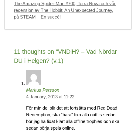
The Amazing Spider-Man #700, Terra Nova och vår
recension av The Hobbit: An Unexpected Journey.
på STEAM – En succé!
11 thoughts on “VNDiH? – Vad Nördar
DU i Helgen? (v.1)”
Markus Persson
4 January, 2013 at 11:22
För min del blir det att fortsätta med Red Dead
Redemption, ska “bara” fixa alla outfits sedan
bör jag ha fixat klart alla offline trophies och ska
sedan börja spela online.