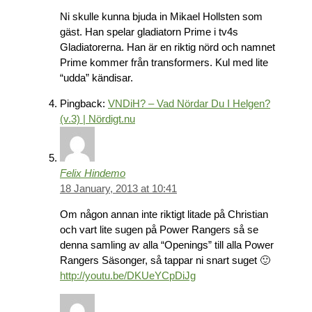
Ni skulle kunna bjuda in Mikael Hollsten som
gäst. Han spelar gladiatorn Prime i tv4s
Gladiatorerna. Han är en riktig nörd och namnet
Prime kommer från transformers. Kul med lite
“udda” kändisar.
Pingback:
VNDiH? – Vad Nördar Du I Helgen?
(v.3) | Nördigt.nu
Felix Hindemo
18 January, 2013 at 10:41
Om någon annan inte riktigt litade på Christian
och vart lite sugen på Power Rangers så se
denna samling av alla “Openings” till alla Power
Rangers Säsonger, så tappar ni snart suget 🙂
http://youtu.be/DKUeYCpDiJg