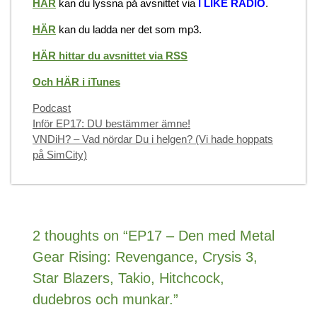
HÄR
kan du lyssna på avsnittet via
I LIKE RADIO
.
HÄR
kan du ladda ner det som mp3.
HÄR hittar du avsnittet via RSS
Och HÄR i iTunes
Categories
Podcast
Inför EP17: DU bestämmer ämne!
VNDiH? – Vad nördar Du i helgen? (Vi hade hoppats
på SimCity)
2 thoughts on “EP17 – Den med Metal
Gear Rising: Revengance, Crysis 3,
Star Blazers, Takio, Hitchcock,
dudebros och munkar.”