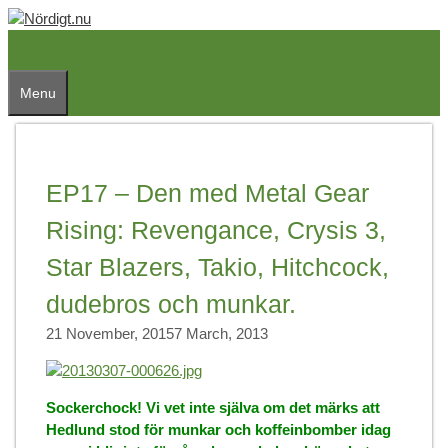
Skip
to
content
Menu
EP17 – Den med Metal Gear
Rising: Revengance, Crysis 3,
Star Blazers, Takio, Hitchcock,
dudebros och munkar.
21 November, 2015
7 March, 2013
Sockerchock! Vi vet inte själva om det märks att
Hedlund stod för munkar och koffeinbomber idag