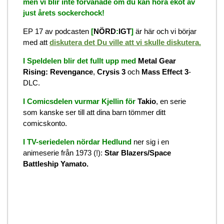
men vi blir inte förvånade om du kan höra ekot av
just årets sockerchock!
EP 17 av podcasten
[
NÖRD
:
IGT
]
är här och vi börjar
med att
diskutera det Du ville att vi skulle diskutera.
I Speldelen blir det fullt upp med
Metal Gear
Rising: Revengance
,
Crysis 3
och
Mass Effect 3
-
DLC.
I Comicsdelen vurmar Kjellin för
Takio
, en serie
som kanske ser till att dina barn tömmer ditt
comicskonto.
I TV-seriedelen nördar
Hedlund
ner sig i en
animeserie från 1973 (!):
Star Blazers/Space
Battleship Yamato.