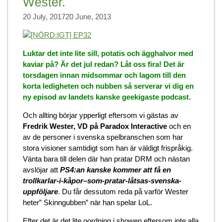
Wester.
20 July, 2017
20 June, 2013
Luktar det inte lite sill, potatis och ägghalvor med
kaviar på? Är det jul redan? Låt oss fira!
Det är
torsdagen innan midsommar och lagom till den
korta ledigheten och nubben så serverar vi dig en
ny episod av landets kanske geekigaste podcast.
Och allting börjar ypperligt eftersom vi gästas av
Fredrik Wester, VD på Paradox Interactive
och en
av de personer i svenska spelbranschen som har
stora visioner samtidigt som han är väldigt frispråkig.
Vänta bara till delen där han pratar DRM och nästan
avslöjar att
PS4:an kanske kommer att få en
trollkarlar-i-kåpor–som-pratar-låtsas-svenska-
uppföljare
. Du får dessutom reda på varför Wester
heter” Skinngubben” när han spelar LoL.
Efter det är det lite oordning i showen eftersom inte alla