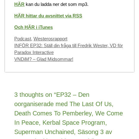
HÄR
kan du ladda ner det som mp3.
HÄR hittar du avsnittet via RSS
Och HÄR i iTunes
Categories
Podcast
,
Westerosrapport
INFÖR EP32: Ställ din fråga till Fredrik Wester, VD för
Paradox Interactive
VNDiM? – Glad Midsommar!
3 thoughts on “EP32 – Den
oorganiserade med The Last Of Us,
Death Comes To Pemberley, We Come
In Peace, Kerbal Space Program,
Superman Unchained, Säsong 3 av