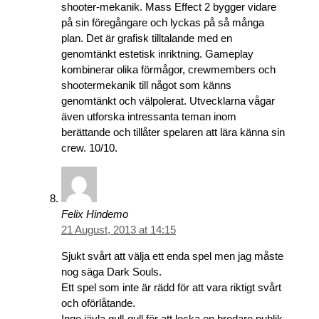
shooter-mekanik. Mass Effect 2 bygger vidare
på sin föregångare och lyckas på så många
plan. Det är grafisk tilltalande med en
genomtänkt estetisk inriktning. Gameplay
kombinerar olika förmågor, crewmembers och
shootermekanik till något som känns
genomtänkt och välpolerat. Utvecklarna vågar
även utforska intressanta teman inom
berättande och tillåter spelaren att lära känna sin
crew. 10/10.
Felix Hindemo
21 August, 2013 at 14:15
Sjukt svårt att välja ett enda spel men jag måste
nog säga Dark Souls.
Ett spel som inte är rädd för att vara riktigt svårt
och oförlåtande.
Inge jävla gull-gull för att locka en bredare publik,