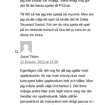
jag inte trodde var möjligt. Vilket enligt mig gör
det till det bästa spelet till PS3:an.
Till Wii så har jag inte spelat så mycket. Men om
jag skulle välja ett spel så skulle det bli Zelda
Skyward Sword. För om du ska spela ett spel
på en nintendo konsol så ska det ju vara en av
deras tre stora.
Josef Thörn
21 August, 2013 at 14:39
Egentligen står det nog för allt jag ogillar med
spelindustrin, för när man misslyckas med
konceptet faller upplevelsen helt och hållet. Men
jag måste ändå välja Uncharted 2. Det finns
många andra titlar som tagit större steg när det
handlar om spelmekanik. både utifrån
perspektivet att mekaniken inte riktigt passar in i