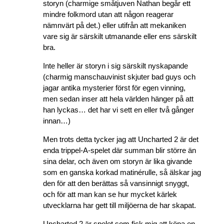
storyn (charmige småtjuven Nathan begår ett
mindre folkmord utan att någon reagerar
nämnvärt på det.) eller utifrån att mekaniken
vare sig är särskilt utmanande eller ens särskilt
bra.
Inte heller är storyn i sig särskilt nyskapande
(charmig manschauvinist skjuter bad guys och
jagar antika mysterier först för egen vinning,
men sedan inser att hela världen hänger på att
han lyckas… det har vi sett en eller två gånger
innan…)
Men trots detta tycker jag att Uncharted 2 är det
enda trippel-A-spelet där summan blir större än
sina delar, och även om storyn är lika givande
som en ganska korkad matinérulle, så älskar jag
den för att den berättas så vansinnigt snyggt,
och för att man kan se hur mycket kärlek
utvecklarna har gett till miljöerna de har skapat.
Uncharted 2 är spelet som fick mig att köpa en