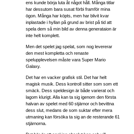
ens kunde börja luta åt något håll. Många titlar
har dessutom bara susat förbi framför mina
ögon. Många har köpts, men har blivit kvar
inplastade i hyllan på grund av brist på tid att
spela dem så min bild av denna generataion är
inte helt komplett.
Men det spelet jag spelat, som nog levererar
den mest kompletta och renaste
spelupplevelsen måste vara Super Mario
Galaxy.
Det har en vacker grafisk stil. Det har helt
magisk musik. Dess kontroll sitter som som ett
smäck. Dess speldesign är både varierat och
lagom klurigt. Alla kan ta sig igenom den första
halvan av spelet med 60 stjärnor och bevittna
dess slut, medans de som suktar efter mera
utmaning kan försöka ta sig an de resterande 61
stjärnorna.