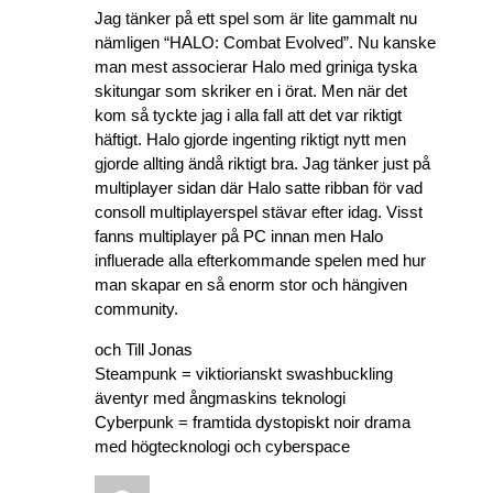
Jag tänker på ett spel som är lite gammalt nu
nämligen “HALO: Combat Evolved”. Nu kanske
man mest associerar Halo med griniga tyska
skitungar som skriker en i örat. Men när det
kom så tyckte jag i alla fall att det var riktigt
häftigt. Halo gjorde ingenting riktigt nytt men
gjorde allting ändå riktigt bra. Jag tänker just på
multiplayer sidan där Halo satte ribban för vad
consoll multiplayerspel stävar efter idag. Visst
fanns multiplayer på PC innan men Halo
influerade alla efterkommande spelen med hur
man skapar en så enorm stor och hängiven
community.
och Till Jonas
Steampunk = viktiorianskt swashbuckling
äventyr med ångmaskins teknologi
Cyberpunk = framtida dystopiskt noir drama
med högtecknologi och cyberspace