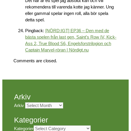
Det här är ett spel jag absolut kan och vill
rekomendera till varenda kotte jag känner. Ung
eller gammal spelar ingen roll, alla bör spela
detta spel.
Pingback:
[NÖRD:IGT] EP36 – Den med de
bästa spelen från last gen, Saint’s Row IV, Kick-
Ass 2, True Blood S6, Engelsforstrilogion och
Captain Marvel-röran | Nördigt.nu
Comments are closed.
Arkiv
Arkiv
Kategorier
Kategorier