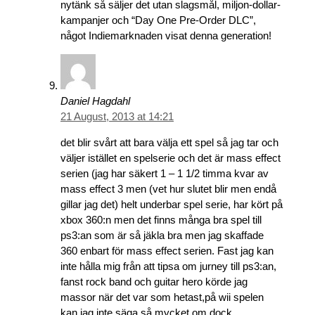
nytänk så säljer det utan slagsmål, miljon-dollar-
kampanjer och “Day One Pre-Order DLC”,
något Indiemarknaden visat denna generation!
Daniel Hagdahl
21 August, 2013 at 14:21
det blir svårt att bara välja ett spel så jag tar och
väljer istället en spelserie och det är mass effect
serien (jag har säkert 1 – 1 1/2 timma kvar av
mass effect 3 men (vet hur slutet blir men endå
gillar jag det) helt underbar spel serie, har kört på
xbox 360:n men det finns många bra spel till
ps3:an som är så jäkla bra men jag skaffade
360 enbart för mass effect serien. Fast jag kan
inte hålla mig från att tipsa om jurney till ps3:an,
fanst rock band och guitar hero körde jag
massor när det var som hetast,på wii spelen
kan jag inte säga så mycket om dock.