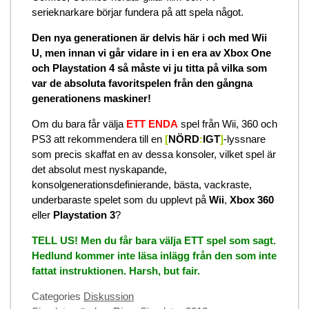
serieknarkare börjar fundera på att spela något.
Den nya generationen är delvis här i och med Wii
U, men innan vi går vidare in i en era av Xbox One
och Playstation 4 så måste vi ju titta på vilka som
var de absoluta favoritspelen från den gångna
generationens maskiner!
Om du bara får välja
ETT ENDA
spel från Wii, 360 och
PS3 att rekommendera till en
[
NÖRD
:
IGT
]
-lyssnare
som precis skaffat en av dessa konsoler, vilket spel är
det absolut mest nyskapande,
konsolgenerationsdefinierande, bästa, vackraste,
underbaraste spelet som du upplevt på
Wii
,
Xbox 360
eller
Playstation 3
?
TELL US! Men du får bara välja ETT spel som sagt.
Hedlund kommer inte läsa inlägg från den som inte
fattat instruktionen. Harsh, but fair.
Categories
Diskussion