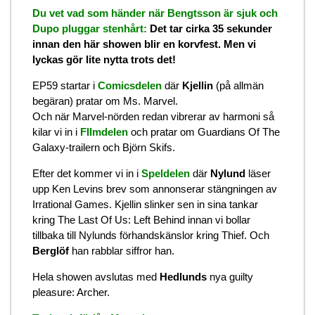
Du vet vad som händer när Bengtsson är sjuk och
Dupo pluggar stenhårt:
Det tar cirka 35 sekunder
innan den här showen blir en korvfest. Men vi
lyckas gör lite nytta trots det!
EP59 startar i
Comicsdelen
där
Kjellin
(på allmän
begäran) pratar om Ms. Marvel.
Och när Marvel-nörden redan vibrerar av harmoni så
kilar vi in i
FIlmdelen
och pratar om Guardians Of The
Galaxy-trailern och Björn Skifs.
Efter det kommer vi in i
Speldelen
där
Nylund
läser
upp Ken Levins brev som annonserar stängningen av
Irrational Games. Kjellin slinker sen in sina tankar
kring The Last Of Us: Left Behind innan vi bollar
tillbaka till Nylunds förhandskänslor kring Thief. Och
Berglöf
han rabblar siffror han.
Hela showen avslutas med
Hedlunds
nya guilty
pleasure: Archer.