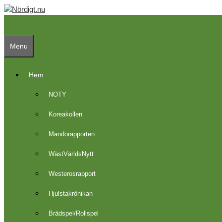
Skip
to
content
Menu
Hem
NOTY
Koreakollen
Mandorapporten
WästVärldsNytt
Westerosrapport
Hjulstakrönikan
Brädspel/Rollspel