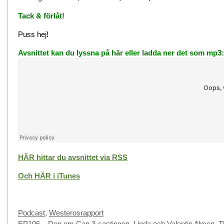
Tack & förlåt!
Puss hej!
Avsnittet kan du lyssna på här eller ladda ner det som mp3:
HÄR hittar du avsnittet via RSS
Och HÄR i iTunes
Categories
Podcast
,
Westerosrapport
EP106 – Den om Cap 3-castingen, Linda och Valentin-filmen, T