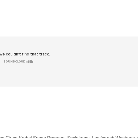
he Giver, Kerbal Space Program, Spelskapet, Lucifer och Westeros-