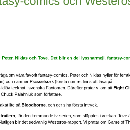
ntasy-comics och Westero
 Peter, Niklas och Tove. Det blir en del lyssnarmejl, fantasy-co
råga om våra favorit fantasy-comics. Peter och Niklas hyllar för femt
n in) och nämner
Prasselsork
(första numret finns att läsa på
idlöv tecknat i svenska Fantomen. Därefter pratar vi om att
Fight C
h Chuck Palahniuk som författare.
akat lite på
Bloodborne
, och ger sina första intryck.
trailern
, för den kommande tv-serien, som släpptes i veckan. Tove 
Slutligen blir det sedvanlig Westeros-rapport. Vi pratar om Game of T