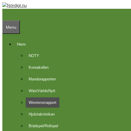
Skip
to
content
Menu
Hem
NOTY
Koreakollen
Mandorapporten
WästVärldsNytt
Westerosrapport
Hjulstakrönikan
Brädspel/Rollspel