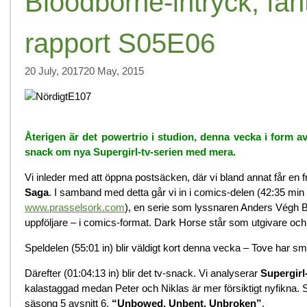
Bloodborne-intryck, fa
rapport S05E06
20 July, 2017
20 May, 2015
Återigen är det powertrio i studion, denna vecka i form av
snack om nya Supergirl-tv-serien med mera.
Vi inleder med att öppna postsäcken, där vi bland annat får en f
Saga
. I samband med detta går vi in i comics-delen (42:35 mi
www.prasselsork.com
), en serie som lyssnaren Anders Végh Bl
uppföljare – i comics-format. Dark Horse står som utgivare oc
Speldelen (55:01 in) blir väldigt kort denna vecka – Tove har sm
Därefter (01:04:13 in) blir det tv-snack. Vi analyserar
Supergirl-
kalastaggad medan Peter och Niklas är mer försiktigt nyfikna. 
säsong 5 avsnitt 6,
“Unbowed, Unbent, Unbroken”
.