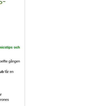
s-
micstips och
ioelfte gången
lub
får en
är
hrones