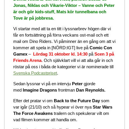
Jonas, Niklas och Vikarie-Viktor – Vanne och Peter
är och gör kids-stuff, Mats kör tunnelbana och
Tove är på jobbresa.
Vi startar med att ta en titt i lyssnarbrev högen där vi
får en fortsättning på förra veckans ost-mail och ett
mail om Dino Riders. Vi påminner än en gång om att vi
kommer att spela in [NÖRD:IGT] live på
Comic Con
Gamex
–
Lördag 31 oktober kl. 14:30
på
Scen 3 på
Friends Arena
. Och självklart vill vi att alla går in och
röstar på oss i båda de kategorier vi är nominerade till
Svenska Podcastpriset
.
Sedan lyssnar vi på en intervju
Peter
gjorde
med
Imagine Dragons
frontman
Dan Reynolds.
Efter det pratar vi om
Back to the Future Day
som
var igår (21/10) och så hypear vi över nya
Star Wars
The Force Awakens
trailern och spekulerar vilt om
vad filmen kommer att handla om.