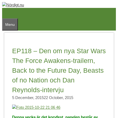
Skip
to
content
Menu
EP118 – Den om nya Star Wars
The Force Awakens-trailern,
Back to the Future Day, Beasts
of no Nation och Dan
Reynolds-intervju
5 December, 2015
22 October, 2015
Denna vecka är det korvfest, panelen består av