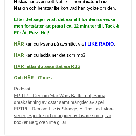
Niklas
har även sett Netflix-filmen
Beats of no
Nation
och berättar lite kort vad han tyckte om den.
Efter det säger vi att det var allt för denna vecka
men fortsätter att prata i ca. 12 minuter till. Tack &
Förlåt, Puss Hej!
HÄR
kan du lyssna på avsnittet via
I LIKE RADIO
.
HÄR
kan du ladda ner det som mp3.
HÄR hittar du avsnittet via RSS
Och HÄR i iTunes
Categories
Podcast
EP 117 – Den om Star Wars Battlefront, Soma,
smaksättning av ostar samt mängder av spel
EP119 – Den om Life is Strange, Y: The Last Man-
serien, Spectre och mängder av läsare som gillar
böcker Berglöfen inte gillar