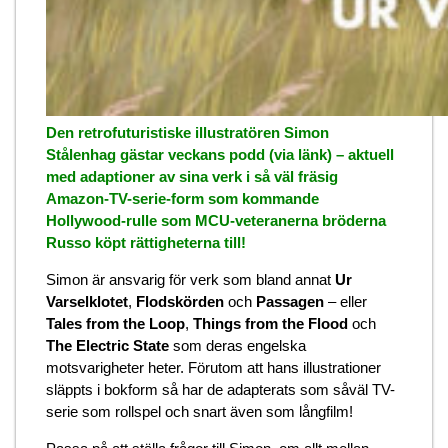
Den retrofuturistiske illustratören Simon
Stålenhag gästar veckans podd (via länk) – aktuell
med adaptioner av sina verk i så väl fräsig
Amazon-TV-serie-form som kommande
Hollywood-rulle som MCU-veteranerna bröderna
Russo köpt rättigheterna till!
Simon är ansvarig för verk som bland annat
Ur
Varselklotet
,
Flodskörden
och
Passagen
– eller
Tales from the Loop
,
Things from the Flood
och
The Electric State
som deras engelska
motsvarigheter heter. Förutom att hans illustrationer
släppts i bokform så har de adapterats som såväl TV-
serie som rollspel och snart även som långfilm!