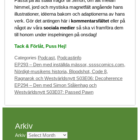
Passa på att ställa frågor till Simon, om allt mellan
himmel, jord och mystiska magnetfält angående hans
illustrationer, idéerna bakom och adaptionerna av hans
verk. Gör det antingen här i
kommentarsfältet
eller på
något av våra
sociala medier
så ska vi framföra dem
till honom under inspelningen på onsdag!
Tack & Förlåt, Puss Hej!
Categories
Podcast
,
Podcastinfo
EP293 – Den med inställda mässor, sssscomics.com,
Nördigt-musikens historia, Bloodshot, Code 8,
Ragnarok och Westvärldsnytt S03E06: Decoherence
EP294 – Den med Simon Stålenhag och
Westvärldsnytt S03E07: Passed Pawn
Arkiv
Arkiv