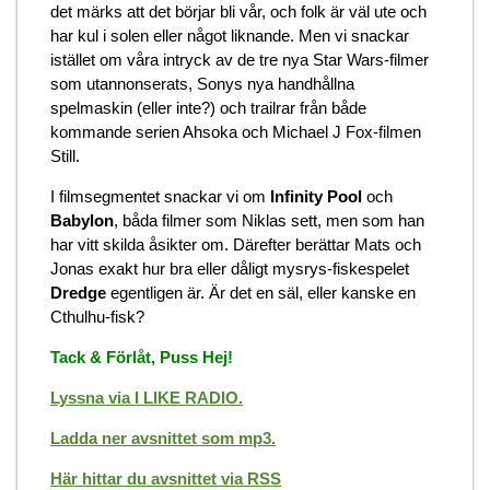
det märks att det börjar bli vår, och folk är väl ute och
har kul i solen eller något liknande. Men vi snackar
istället om våra intryck av de tre nya Star Wars-filmer
som utannonserats, Sonys nya handhållna
spelmaskin (eller inte?) och trailrar från både
kommande serien Ahsoka och Michael J Fox-filmen
Still.
I filmsegmentet snackar vi om
Infinity Pool
och
Babylon
, båda filmer som Niklas sett, men som han
har vitt skilda åsikter om. Därefter berättar Mats och
Jonas exakt hur bra eller dåligt mysrys-fiskespelet
Dredge
egentligen är. Är det en säl, eller kanske en
Cthulhu-fisk?
Tack & Förlåt, Puss Hej!
Lyssna via I LIKE RADIO.
Ladda ner avsnittet som mp3.
Här hittar du avsnittet via RSS