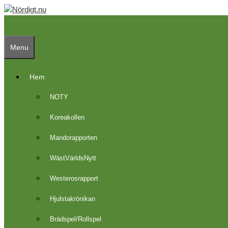
Skip
to
content
Menu
Hem
NOTY
Koreakollen
Mandorapporten
WästVärldsNytt
Westerosrapport
Hjulstakrönikan
Brädspel/Rollspel