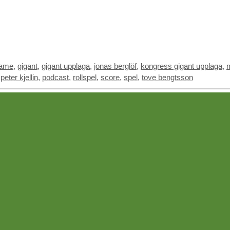
ame
,
gigant
,
gigant upplaga
,
jonas berglöf
,
kongress gigant upplaga
,
,
peter kjellin
,
podcast
,
rollspel
,
score
,
spel
,
tove bengtsson