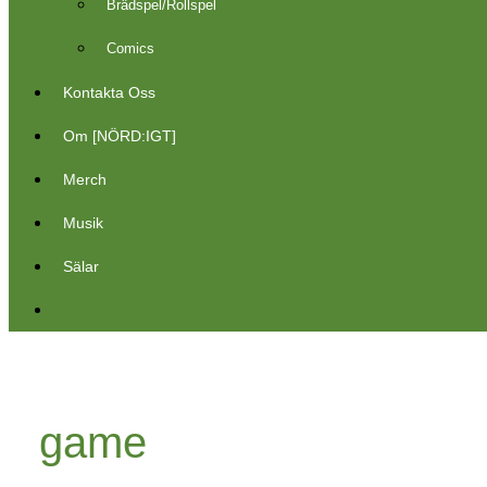
Brädspel/Rollspel
Comics
Kontakta Oss
Om [NÖRD:IGT]
Merch
Musik
Sälar
game