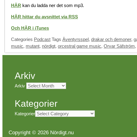
HÄR
kan du ladda ner det som mp3.
HÄR hittar du avsnittet via RSS
Och HÄR i iTunes
Categories
Podcast
Tags
Äventyrsspel
,
drakar och demoner
,
g
music
,
mutant
,
nördigt
,
orcestral game music
,
Orvar Säfström
Arkiv
Arkiv
Kategorier
Kategorier
Copyright © 2026 Nördigt.nu