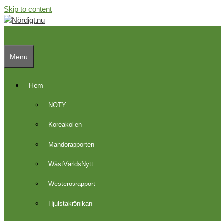
Skip to content
Menu
Hem
NOTY
Koreakollen
Mandorapporten
WästVärldsNytt
Westerosrapport
Hjulstakrönikan