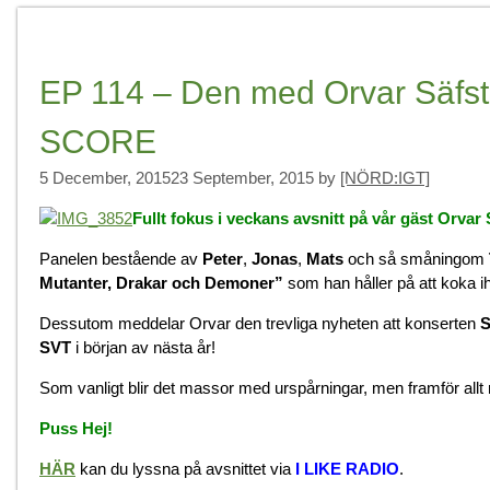
EP 114 – Den med Orvar Säfs
SCORE
5 December, 2015
23 September, 2015
by
[NÖRD:IGT]
Fullt fokus i veckans avsnitt på vår gäst Orvar
Panelen bestående av
Peter
,
Jonas
,
Mats
och så småningom
Mutanter, Drakar och Demoner”
som han håller på att koka 
Dessutom meddelar Orvar den trevliga nyheten att konserten
SVT
i början av nästa år!
Som vanligt blir det massor med urspårningar, men framför allt
Puss Hej!
HÄR
kan du lyssna på avsnittet via
I LIKE RADIO
.