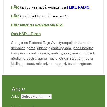
HÄR
kan du lyssna på avsnittet via
I LIKE RADIO
.
HÄR
kan du ladda ner det som mp3.
HÄR hittar du avsnittet via RSS
Och HÄR i iTunes
Categories
Podcast
Tags
Äventyrsspel
,
drakar och
demoner
,
game
,
gigant
,
gigant upplaga
,
jonas berglöf
,
kongress gigant upplaga
,
mats nylund
,
music
,
mutant
,
nördigt
,
orcestral game music
,
Orvar Säfström
,
peter
kjellin
,
podcast
,
rollspel
,
score
,
spel
,
tove bengtsson
Arkiv
Arkiv