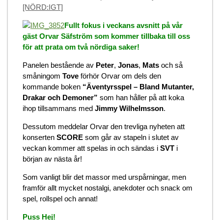
[NÖRD:IGT]
Fullt fokus i veckans avsnitt på vår
gäst Orvar Säfström som kommer tillbaka till oss
för att prata om två nördiga saker!
Panelen bestående av
Peter
,
Jonas
,
Mats
och så
småningom
Tove
förhör Orvar om dels den
kommande boken
“Äventyrsspel – Bland Mutanter,
Drakar och Demoner”
som han håller på att koka
ihop tillsammans med
Jimmy Wilhelmsson
.
Dessutom meddelar Orvar den trevliga nyheten att
konserten
SCORE
som går av stapeln i slutet av
veckan kommer att spelas in och sändas i
SVT
i
början av nästa år!
Som vanligt blir det massor med urspårningar, men
framför allt mycket nostalgi, anekdoter och snack om
spel, rollspel och annat!
Puss Hej!