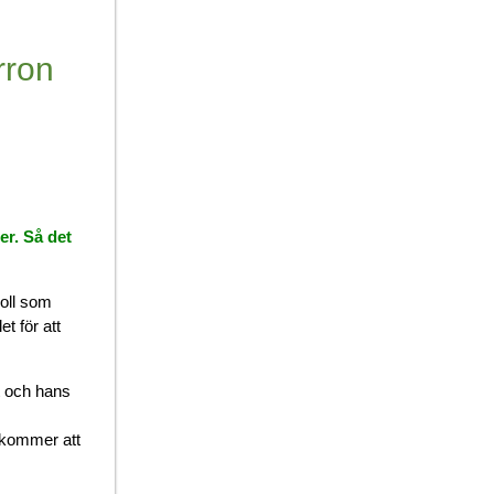
rron
er. Så det
roll som
t för att
t och hans
i kommer att