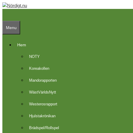
Skip
to
content
Menu
Hem
NOTY
Koreakollen
Mandorapporten
WästVärldsNytt
Westerosrapport
Hjulstakrönikan
Brädspel/Rollspel