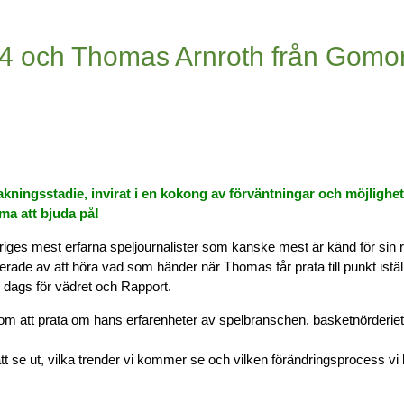
4 och Thomas Arnroth från Gomo
akningsstadie, invirat i en kokong av förväntningar och möjlighet
ma att bjuda på!
riges mest erfarna speljournalister som kanske mest är känd för sin 
ade av att höra vad som händer när Thomas får prata till punkt iställe
 dags för vädret och Rapport.
m att prata om hans erfarenheter av spelbranschen, basketnörderie
tt se ut, vilka trender vi kommer se och vilken förändringsprocess v