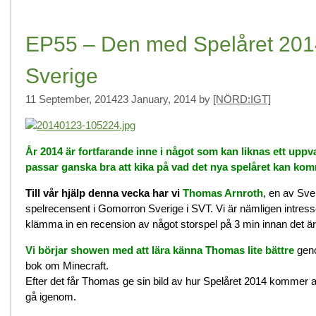
EP55 – Den med Spelåret 201
Sverige
11 September, 2014
23 January, 2014
by
[NÖRD:IGT]
År 2014 är fortfarande inne i något som kan liknas ett uppv
passar ganska bra att kika på vad det nya spelåret kan kom
Till vår hjälp denna vecka har vi
Thomas Arnroth
, en av Sve
spelrecensent i Gomorron Sverige i SVT. Vi är nämligen intresser
klämma in en recension av något storspel på 3 min innan det är
Vi börjar showen med att lära känna Thomas lite bättre
geno
bok om Minecraft.
Efter det får Thomas ge sin bild av hur Spelåret 2014 kommer a
gå igenom.