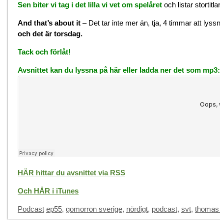
Sen biter vi tag i det lilla vi vet om spelåret
och listar stortit
And that’s about it
– Det tar inte mer än, tja, 4 timmar att lys
och det är torsdag.
Tack och förlåt!
Avsnittet kan du lyssna på här eller ladda ner det som mp3:
HÄR hittar du avsnittet via RSS
Och HÄR i iTunes
Categories
Tags
Podcast
ep55
,
gomorron sverige
,
nördigt
,
podcast
,
svt
,
thomas 