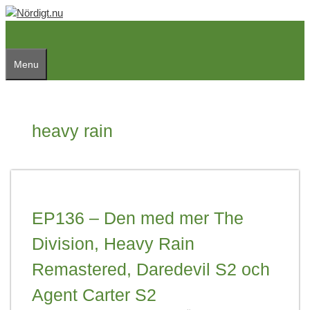
Skip
to
content
Menu
heavy rain
EP136 – Den med mer The
Division, Heavy Rain
Remastered, Daredevil S2 och
Agent Carter S2