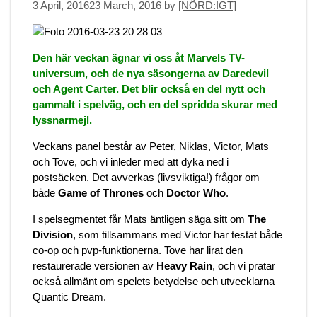
3 April, 2016
23 March, 2016
by
[NÖRD:IGT]
Den här veckan ägnar vi oss åt Marvels TV-
universum, och de nya säsongerna av Daredevil
och Agent Carter. Det blir också en del nytt och
gammalt i spelväg, och en del spridda skurar med
lyssnarmejl.
Veckans panel består av Peter, Niklas, Victor, Mats
och Tove, och vi inleder med att dyka ned i
postsäcken. Det avverkas (livsviktiga!) frågor om
både
Game of Thrones
och
Doctor Who
.
I spelsegmentet får Mats äntligen säga sitt om
The
Division
, som tillsammans med Victor har testat både
co-op och pvp-funktionerna. Tove har lirat den
restaurerade versionen av
Heavy Rain
, och vi pratar
också allmänt om spelets betydelse och utvecklarna
Quantic Dream.