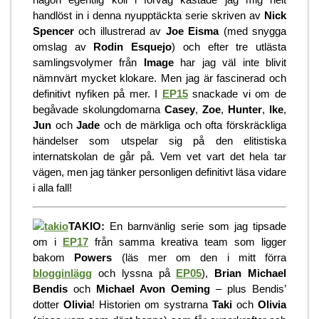
handlöst in i denna nyupptäckta serie skriven av
Nick
Spencer
och illustrerad av
Joe Eisma
(med snygga
omslag av
Rodin Esquejo
) och efter tre utlästa
samlingsvolymer från
Image
har jag väl inte blivit
nämnvärt mycket klokare. Men jag är fascinerad och
definitivt nyfiken på mer. I
EP15
snackade vi om de
begåvade skolungdomarna
Casey
,
Zoe
,
Hunter
,
Ike
,
Jun
och
Jade
och de märkliga och ofta förskräckliga
händelser som utspelar sig på den elitistiska
internatskolan de går på. Vem vet vart det hela tar
vägen, men jag tänker personligen definitivt läsa vidare
i alla fall!
TAKIO:
En barnvänlig serie som jag tipsade
om i
EP17
från samma kreativa team som ligger
bakom
Powers
(läs mer om den i mitt förra
blogginlägg
och lyssna på
EP05
),
Brian Michael
Bendis
och
Michael Avon Oeming
– plus Bendis’
dotter
Olivia
! Historien om systrarna
Taki
och
Olivia