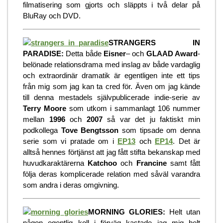
filmatisering som gjorts och släppts i två delar på
BluRay och DVD.
STRANGERS IN
PARADISE:
Detta både
Eisner
– och
GLAAD Award
-
belönade relationsdrama med inslag av både vardaglig
och extraordinär dramatik är egentligen inte ett tips
från mig som jag kan ta cred för. Även om jag kände
till denna mestadels självpublicerade indie-serie av
Terry Moore
som utkom i sammanlagt 106 nummer
mellan
1996
och
2007
så var det ju faktiskt min
podkollega
Tove Bengtsson
som tipsade om denna
serie som vi pratade om i
EP13
oc
h
EP14
. Det är
alltså hennes förtjänst att jag fått stifta bekanskap med
huvudkaraktärerna
Katchoo
och
Francine
samt fått
följa deras komplicerade relation med såväl varandra
som andra i deras omgivning.
MORNING GLORIES:
Helt utan
någon egentlig koll i förväg kastade jag mig helt