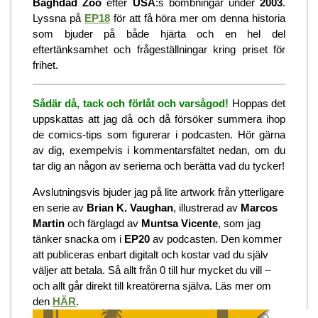
Baghdad Zoo
efter
USA
:s bombningar under
2003
.
Lyssna på
EP18
för att få höra mer om denna historia
som bjuder på både hjärta och en hel del
eftertänksamhet och frågeställningar kring priset för
frihet.
Sådär då, tack och förlåt och varsågod!
Hoppas det
uppskattas att jag då och då försöker summera ihop
de comics-tips som figurerar i podcasten. Hör gärna
av dig, exempelvis i kommentarsfältet nedan, om du
tar dig an någon av serierna och berätta vad du tycker!
Avslutningsvis bjuder jag på lite artwork från ytterligare
en serie av
Brian K. Vaughan
, illustrerad av
Marcos
Martin
och färglagd av
Muntsa Vicente
, som jag
tänker snacka om i
EP20
av podcasten. Den kommer
att publiceras enbart digitalt och kostar vad du själv
väljer att betala. Så allt från 0 till hur mycket du vill –
och allt går direkt till kreatörerna själva. Läs mer om
den
HÄR
.