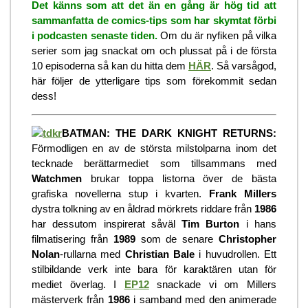
Det känns som att det än en gång är hög tid att
sammanfatta de comics-tips som har skymtat förbi
i podcasten senaste tiden.
Om du är nyfiken på vilka
serier som jag snackat om och plussat på i de första
10 episoderna så kan du hitta dem
HÄR
. Så varsågod,
här följer de ytterligare tips som förekommit sedan
dess!
BATMAN: THE DARK KNIGHT RETURNS:
Förmodligen en av de största milstolparna inom det
tecknade berättarmediet som tillsammans med
Watchmen
brukar toppa listorna över de bästa
grafiska novellerna stup i kvarten.
Frank Millers
dystra tolkning av en åldrad mörkrets riddare från
1986
har dessutom inspirerat såväl
Tim Burton
i hans
filmatisering från
1989
som de senare
Christopher
Nolan
-rullarna med
Christian Bale
i huvudrollen. Ett
stilbildande verk inte bara för karaktären utan för
mediet överlag. I
EP12
snackade vi om Millers
mästerverk från
1986
i samband med den animerade