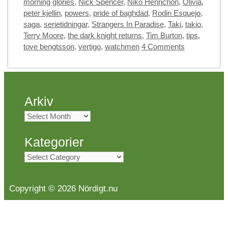
morning glories
,
Nick Spencer
,
Niko Henrichon
,
Olivia
,
peter kjellin
,
powers
,
pride of baghdad
,
Rodin Esquejo
,
saga
,
serietidningar
,
Strangers In Paradise
,
Taki
,
takio
,
Terry Moore
,
the dark knight returns
,
Tim Burton
,
tips
,
tove bengtsson
,
vertigo
,
watchmen
4 Comments
Arkiv
Arkiv
Kategorier
Kategorier
Copyright © 2026 Nördigt.nu