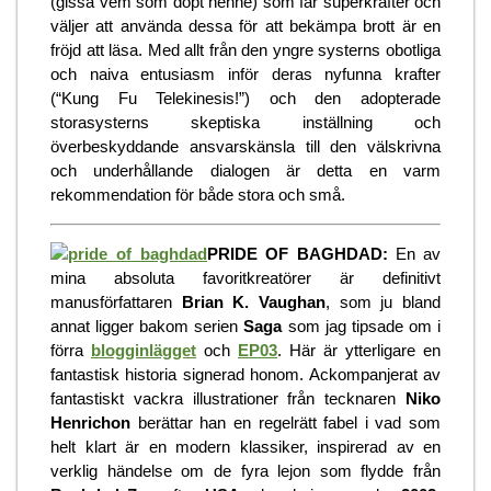
(gissa vem som döpt henne) som får superkrafter och
väljer att använda dessa för att bekämpa brott är en
fröjd att läsa. Med allt från den yngre systerns obotliga
och naiva entusiasm inför deras nyfunna krafter
(“Kung Fu Telekinesis!”) och den adopterade
storasysterns skeptiska inställning och
överbeskyddande ansvarskänsla till den välskrivna
och underhållande dialogen är detta en varm
rekommendation för både stora och små.
PRIDE OF BAGHDAD:
En av
mina absoluta favoritkreatörer är definitivt
manusförfattaren
Brian K. Vaughan
, som ju bland
annat ligger bakom serien
Saga
som jag tipsade om i
förra
blogginlägget
och
EP03
. Här är ytterligare en
fantastisk historia signerad honom. Ackompanjerat av
fantastiskt vackra illustrationer från tecknaren
Niko
Henrichon
berättar han en regelrätt fabel i vad som
helt klart är en modern klassiker, inspirerad av en
verklig händelse om de fyra lejon som flydde från