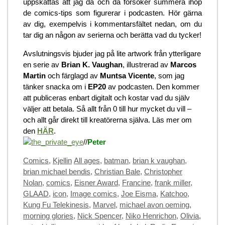
uppskattas att jag då och då försöker summera ihop
de comics-tips som figurerar i podcasten. Hör gärna
av dig, exempelvis i kommentarsfältet nedan, om du
tar dig an någon av serierna och berätta vad du tycker!
Avslutningsvis bjuder jag på lite artwork från ytterligare
en serie av
Brian K. Vaughan
, illustrerad av
Marcos
Martin
och färglagd av
Muntsa Vicente
, som jag
tänker snacka om i
EP20
av podcasten. Den kommer
att publiceras enbart digitalt och kostar vad du själv
väljer att betala. Så allt från 0 till hur mycket du vill –
och allt går direkt till kreatörerna själva. Läs mer om
den
HÄR
.
//
Peter
Categories
Tags
Comics
,
Kjellin
All ages
,
batman
,
brian k vaughan
,
brian michael bendis
,
Christian Bale
,
Christopher
Nolan
,
comics
,
Eisner Award
,
Francine
,
frank miller
,
GLAAD
,
icon
,
Image comics
,
Joe Eisma
,
Katchoo
,
Kung Fu Telekinesis
,
Marvel
,
michael avon oeming
,
morning glories
,
Nick Spencer
,
Niko Henrichon
,
Olivia
,