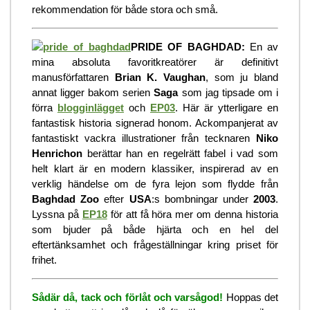
rekommendation för både stora och små.
PRIDE OF BAGHDAD:
En av
mina absoluta favoritkreatörer är definitivt
manusförfattaren
Brian K. Vaughan
, som ju bland
annat ligger bakom serien
Saga
som jag tipsade om i
förra
blogginlägget
och
EP03
. Här är ytterligare en
fantastisk historia signerad honom. Ackompanjerat av
fantastiskt vackra illustrationer från tecknaren
Niko
Henrichon
berättar han en regelrätt fabel i vad som
helt klart är en modern klassiker, inspirerad av en
verklig händelse om de fyra lejon som flydde från
Baghdad Zoo
efter
USA
:s bombningar under
2003
.
Lyssna på
EP18
för att få höra mer om denna historia
som bjuder på både hjärta och en hel del
eftertänksamhet och frågeställningar kring priset för
frihet.
Sådär då, tack och förlåt och varsågod!
Hoppas det