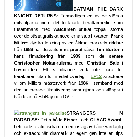
BATMAN: THE DARK
KNIGHT RETURNS:
Förmodligen en av de största
milstolparna inom det tecknade berättarmediet som
tillsammans med
Watchmen
brukar toppa listorna
över de bästa grafiska novellerna stup i kvarten.
Frank
Millers
dystra tolkning av en åldrad mörkrets riddare
från
1986
har dessutom inspirerat såväl
Tim Burton
i
hans filmatisering från
1989
som de senare
Christopher Nolan
-rullarna med
Christian Bale
i
huvudrollen. Ett stilbildande verk inte bara för
karaktären utan för mediet överlag. I
EP12
snackade
vi om Millers mästerverk från
1986
i samband med
den animerade filmatisering som gjorts och släppts i
två delar på BluRay och DVD.
STRANGERS IN
PARADISE:
Detta både
Eisner
– och
GLAAD Award
-
belönade relationsdrama med inslag av både vardaglig
och extraordinär dramatik är egentligen inte ett tips