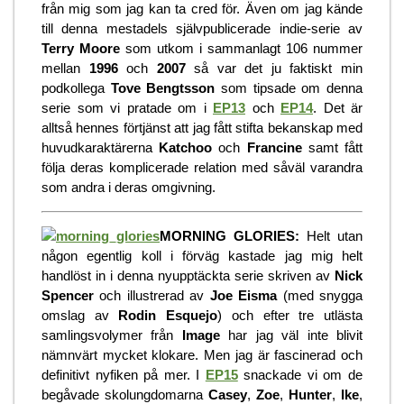
från mig som jag kan ta cred för. Även om jag kände
till denna mestadels självpublicerade indie-serie av
Terry Moore
som utkom i sammanlagt 106 nummer
mellan
1996
och
2007
så var det ju faktiskt min
podkollega
Tove Bengtsson
som tipsade om denna
serie som vi pratade om i
EP13
oc
h
EP14
. Det är
alltså hennes förtjänst att jag fått stifta bekanskap med
huvudkaraktärerna
Katchoo
och
Francine
samt fått
följa deras komplicerade relation med såväl varandra
som andra i deras omgivning.
MORNING GLORIES:
Helt utan
någon egentlig koll i förväg kastade jag mig helt
handlöst in i denna nyupptäckta serie skriven av
Nick
Spencer
och illustrerad av
Joe Eisma
(med snygga
omslag av
Rodin Esquejo
) och efter tre utlästa
samlingsvolymer från
Image
har jag väl inte blivit
nämnvärt mycket klokare. Men jag är fascinerad och
definitivt nyfiken på mer. I
EP15
snackade vi om de
begåvade skolungdomarna
Casey
,
Zoe
,
Hunter
,
Ike
,