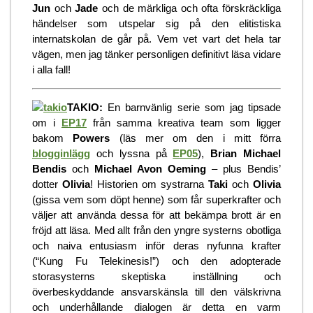
Jun
och
Jade
och de märkliga och ofta förskräckliga
händelser som utspelar sig på den elitistiska
internatskolan de går på. Vem vet vart det hela tar
vägen, men jag tänker personligen definitivt läsa vidare
i alla fall!
TAKIO:
En barnvänlig serie som jag tipsade
om i
EP17
från samma kreativa team som ligger
bakom
Powers
(läs mer om den i mitt förra
blogginlägg
och lyssna på
EP05
),
Brian Michael
Bendis
och
Michael Avon Oeming
– plus Bendis’
dotter
Olivia
! Historien om systrarna
Taki
och
Olivia
(gissa vem som döpt henne) som får superkrafter och
väljer att använda dessa för att bekämpa brott är en
fröjd att läsa. Med allt från den yngre systerns obotliga
och naiva entusiasm inför deras nyfunna krafter
(“Kung Fu Telekinesis!”) och den adopterade
storasysterns skeptiska inställning och
överbeskyddande ansvarskänsla till den välskrivna
och underhållande dialogen är detta en varm