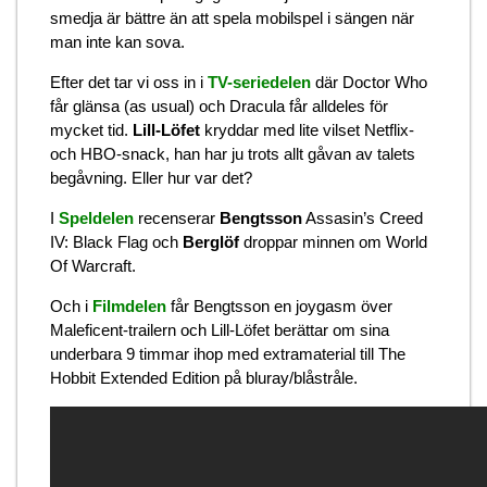
smedja är bättre än att spela mobilspel i sängen när
man inte kan sova.
Efter det tar vi oss in i
TV-seriedelen
där Doctor Who
får glänsa (as usual) och Dracula får alldeles för
mycket tid.
Lill-Löfet
kryddar med lite vilset Netflix-
och HBO-snack, han har ju trots allt gåvan av talets
begåvning. Eller hur var det?
I
Speldelen
recenserar
Bengtsson
Assasin’s Creed
IV: Black Flag och
Berglöf
droppar minnen om World
Of Warcraft.
Och i
Filmdelen
får Bengtsson en joygasm över
Maleficent-trailern och Lill-Löfet berättar om sina
underbara 9 timmar ihop med extramaterial till The
Hobbit Extended Edition på bluray/blåstråle.