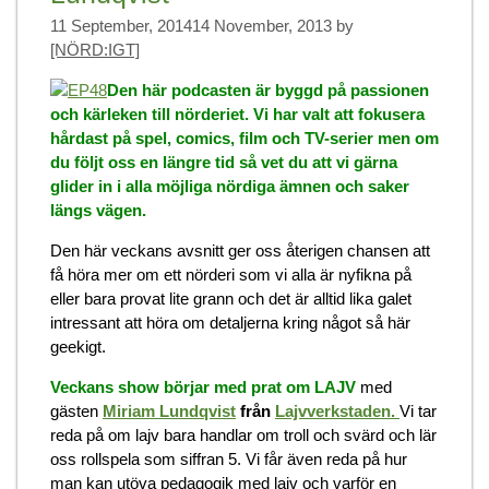
11 September, 2014
14 November, 2013
by
[NÖRD:IGT]
Den här podcasten är byggd på passionen
och kärleken till nörderiet. Vi har valt att fokusera
hårdast på spel, comics, film och TV-serier men om
du följt oss en längre tid så vet du att vi gärna
glider in i alla möjliga nördiga ämnen och saker
längs vägen.
Den här veckans avsnitt ger oss återigen chansen att
få höra mer om ett nörderi som vi alla är nyfikna på
eller bara provat lite grann och det är alltid lika galet
intressant att höra om detaljerna kring något så här
geekigt.
Veckans show börjar med prat om LAJV
med
gästen
Miriam Lundqvist
från
Lajvverkstaden.
Vi tar
reda på om lajv bara handlar om troll och svärd och lär
oss rollspela som siffran 5. Vi får även reda på hur
man kan utöva pedagogik med lajv och varför en