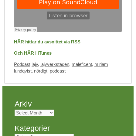
HÄR hittar du avsnittet via RSS
Och HÄR i iTunes
Categories
Tags
Podcast
lajv
,
lajvverkstaden
,
maleficent
,
miriam
lundqvist
,
nördigt
,
podcast
Arkiv
Arkiv
Kategorier