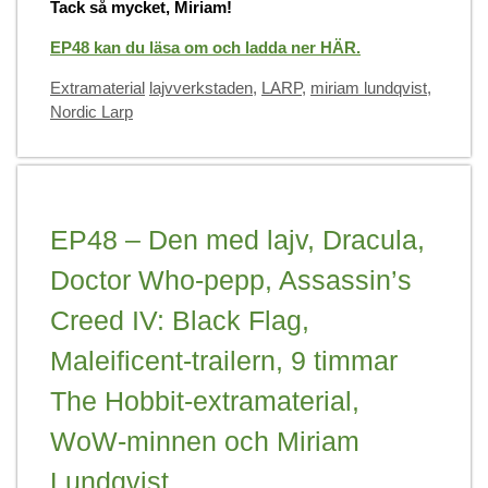
Tack så mycket, Miriam!
EP48 kan du läsa om och ladda ner HÄR.
Categories
Tags
Extramaterial
lajvverkstaden
,
LARP
,
miriam lundqvist
,
Nordic Larp
EP48 – Den med lajv, Dracula,
Doctor Who-pepp, Assassin’s
Creed IV: Black Flag,
Maleificent-trailern, 9 timmar
The Hobbit-extramaterial,
WoW-minnen och Miriam
Lundqvist